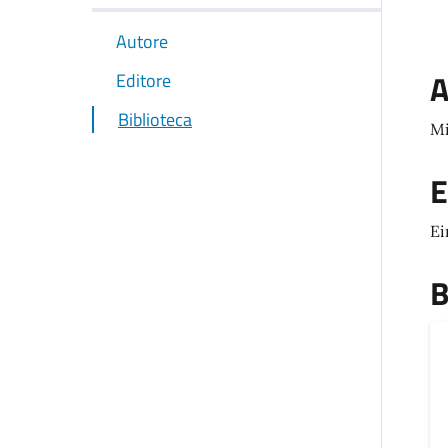
Autore
A
Editore
Biblioteca
Mi
E
Ei
B