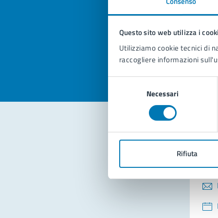
Consenso
Quan
pagi
Questo sito web utilizza i cook
Valuta la
Selezi
Utilizziamo cookie tecnici di n
Valuta 
Val
raccogliere informazioni sull'u
Selezione
Necessari
del
consenso
Con
Rifiuta