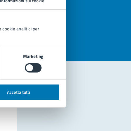
Informazioni sui cookie
azioni
 cookie analitici per
Marketing
Accetta tutti