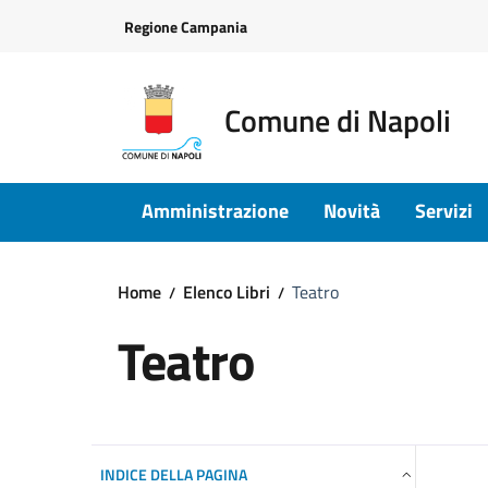
Vai ai contenuti
Vai al footer
Regione Campania
Comune di Napoli
Amministrazione
Novità
Servizi
Home
Elenco Libri
Teatro
Teatro
INDICE DELLA PAGINA