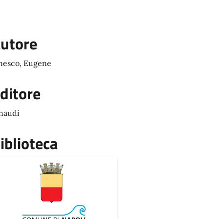
utore
nesco, Eugene
ditore
naudi
iblioteca