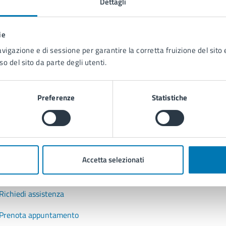
Dettagli
to sono chiare le informazioni su questa
na?
ie
 chiarezza delle informazioni (da 1 a 5 stelle)
ona il numero di stelle per valutare la chiarezza delle inform
avigazione e di sessione per garantire la corretta fruizione del sito e
1 stelle su 5
uta 2 stelle su 5
Valuta 3 stelle su 5
Valuta 4 stelle su 5
Valuta 5 stelle su 5
so del sito da parte degli utenti.
Preferenze
Statistiche
tatta il comune
Accetta selezionati
Leggi le domande frequenti
Richiedi assistenza
Prenota appuntamento