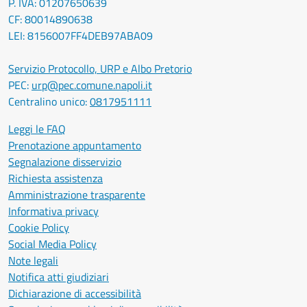
P. IVA: 01207650639
CF: 80014890638
LEI: 8156007FF4DEB97ABA09
Servizio Protocollo, URP e Albo Pretorio
PEC:
urp@pec.comune.napoli.it
Centralino unico:
0817951111
Leggi le FAQ
Prenotazione appuntamento
Segnalazione disservizio
Richiesta assistenza
Amministrazione trasparente
Informativa privacy
Cookie Policy
Social Media Policy
Note legali
Notifica atti giudiziari
Dichiarazione di accessibilità