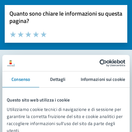
Quanto sono chiare le informazioni su questa
pagina?
Valuta la chiarezza delle informazioni (da 1 a 5 stelle)
Seleziona il numero di stelle per valutare la chiarezza delle i
Valuta 1 stelle su 5
Valuta 2 stelle su 5
Valuta 3 stelle su 5
Valuta 4 stelle su 5
Valuta 5 stelle su 5
Contatta il comune
Consenso
Dettagli
Informazioni sui cookie
Leggi le domande frequenti
Richiedi assistenza
Questo sito web utilizza i cookie
Utilizziamo cookie tecnici di navigazione e di sessione per
Prenota appuntamento
garantire la corretta fruizione del sito e cookie analitici per
raccogliere informazioni sull'uso del sito da parte degli
Problemi in città
utenti.