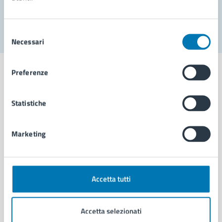
Segnala disservizio
Selezione
Necessari
del
consenso
Preferenze
Statistiche
Comune di Napoli
Marketing
AMMINISTRAZIONE
Aree amministrative
Organi di governo
Municipalità
Accetta tutti
Uffici
Enti e fondazioni
Accetta selezionati
Politici