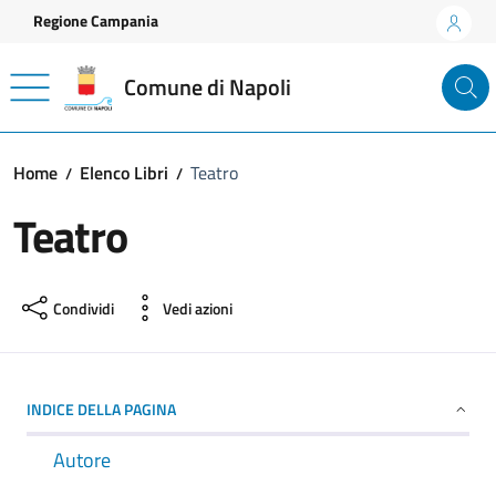
Vai ai contenuti
Vai al footer
Regione Campania
Comune di Napoli
Home
Elenco Libri
Teatro
Teatro
Condividi
Vedi azioni
INDICE DELLA PAGINA
Autore