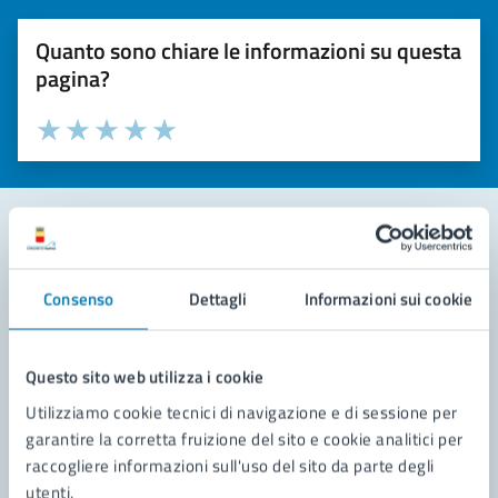
Quanto sono chiare le informazioni su questa
pagina?
Valuta la chiarezza delle informazioni (da 1 a 5 stelle)
Seleziona il numero di stelle per valutare la chiarezza delle i
Valuta 1 stelle su 5
Valuta 2 stelle su 5
Valuta 3 stelle su 5
Valuta 4 stelle su 5
Valuta 5 stelle su 5
Contatta il comune
Consenso
Dettagli
Informazioni sui cookie
Leggi le domande frequenti
Richiedi assistenza
Questo sito web utilizza i cookie
Utilizziamo cookie tecnici di navigazione e di sessione per
Prenota appuntamento
garantire la corretta fruizione del sito e cookie analitici per
raccogliere informazioni sull'uso del sito da parte degli
Problemi in città
utenti.