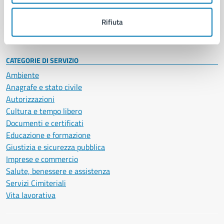
Personale amministrativo
Documenti e dati
Rifiuta
Intranet, posta aziendale e protocollo
CATEGORIE DI SERVIZIO
Ambiente
Anagrafe e stato civile
Autorizzazioni
Cultura e tempo libero
Documenti e certificati
Educazione e formazione
Giustizia e sicurezza pubblica
Imprese e commercio
Salute, benessere e assistenza
Servizi Cimiteriali
Vita lavorativa