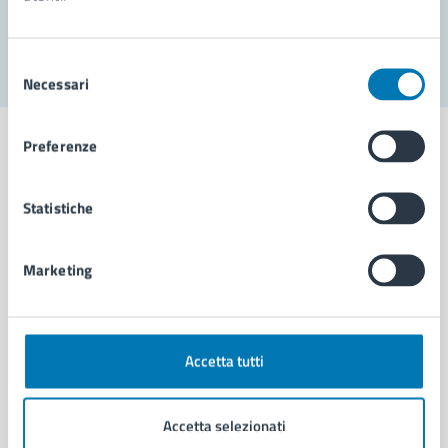
Segnala disservizio
Selezione
Necessari
del
consenso
Preferenze
Statistiche
Comune di Napoli
Marketing
AMMINISTRAZIONE
Aree amministrative
Organi di governo
Municipalità
Accetta tutti
Uffici
Enti e fondazioni
Accetta selezionati
Politici