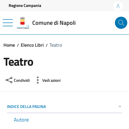
Vai ai contenuti
Vai al footer
Regione Campania
Comune di Napoli
Home
Elenco Libri
Teatro
Teatro
Condividi
Vedi azioni
INDICE DELLA PAGINA
Autore