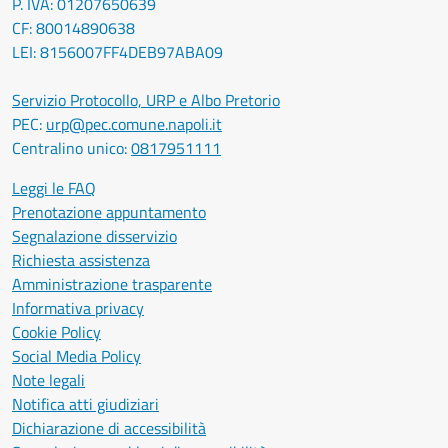
P. IVA: 01207650639
CF: 80014890638
LEI: 8156007FF4DEB97ABA09
Servizio Protocollo, URP e Albo Pretorio
PEC:
urp@pec.comune.napoli.it
Centralino unico:
0817951111
Leggi le FAQ
Prenotazione appuntamento
Segnalazione disservizio
Richiesta assistenza
Amministrazione trasparente
Informativa privacy
Cookie Policy
Social Media Policy
Note legali
Notifica atti giudiziari
Dichiarazione di accessibilità