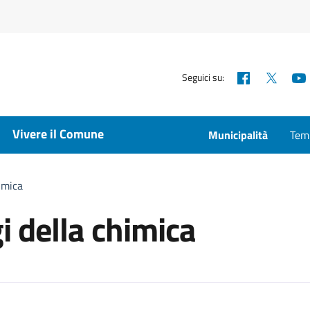
Facebook
X
Seguici su:
Vivere il Comune
Municipalità
Temp
himica
i della chimica