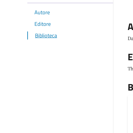
Autore
A
Editore
Biblioteca
Da
E
Th
B