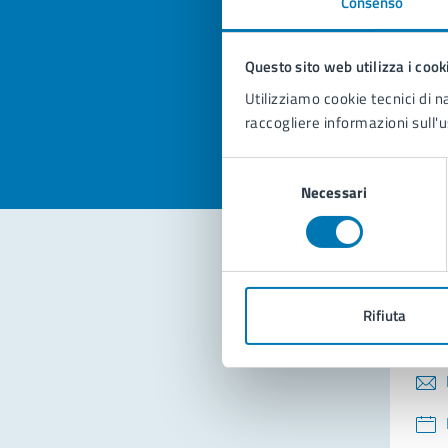
Consenso
Quan
pagi
Questo sito web utilizza i cook
Valuta la
Selezi
Utilizziamo cookie tecnici di n
Valuta 
Val
raccogliere informazioni sull'u
Selezione
Necessari
del
consenso
Con
Rifiuta