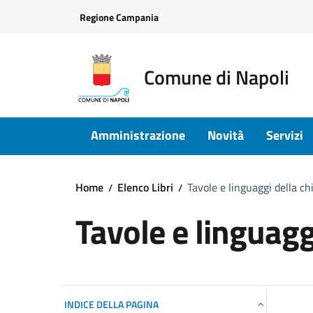
Vai ai contenuti
Vai al footer
Regione Campania
Comune di Napoli
Amministrazione
Novità
Servizi
Home
Elenco Libri
Tavole e linguaggi della c
Tavole e linguagg
INDICE DELLA PAGINA