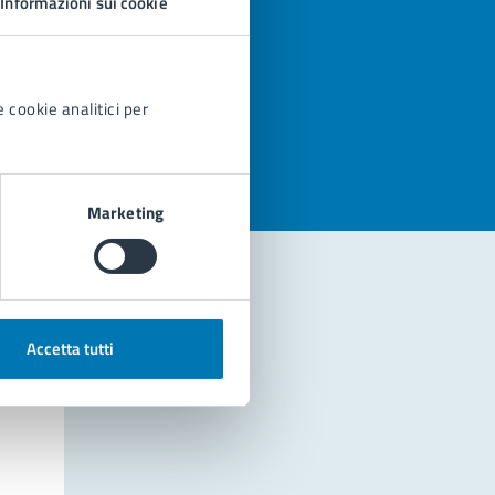
Informazioni sui cookie
azioni
 cookie analitici per
Marketing
Accetta tutti