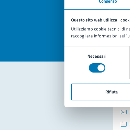
Consenso
Quan
pagi
Questo sito web utilizza i cook
Valuta la
Selezi
Utilizziamo cookie tecnici di n
Valuta 
Val
raccogliere informazioni sull'u
Selezione
Necessari
del
consenso
Con
Rifiuta