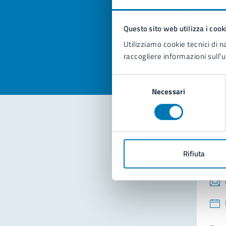
pagi
Questo sito web utilizza i cook
Valuta la
Selezi
Utilizziamo cookie tecnici di n
Valuta 
Val
raccogliere informazioni sull'u
Selezione
Necessari
del
consenso
Con
Rifiuta