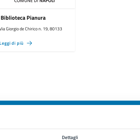
Biblioteca Pianura
Via Giorgio de Chirico n. 19, 80133
Leggi di più
to sono chiare le informazioni su questa
Dettagli