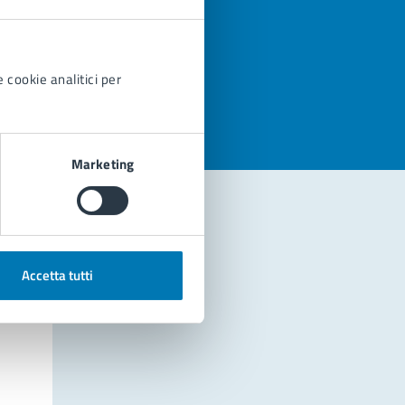
azioni
 cookie analitici per
Marketing
Accetta tutti