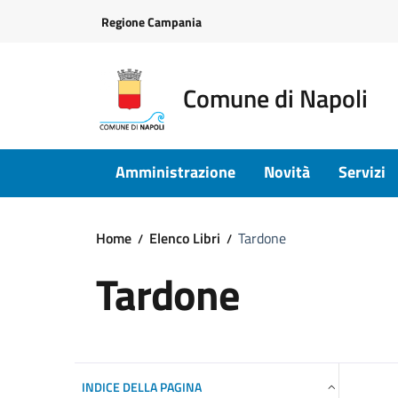
Vai ai contenuti
Vai al footer
Regione Campania
Comune di Napoli
Amministrazione
Novità
Servizi
Home
Elenco Libri
Tardone
Tardone
INDICE DELLA PAGINA