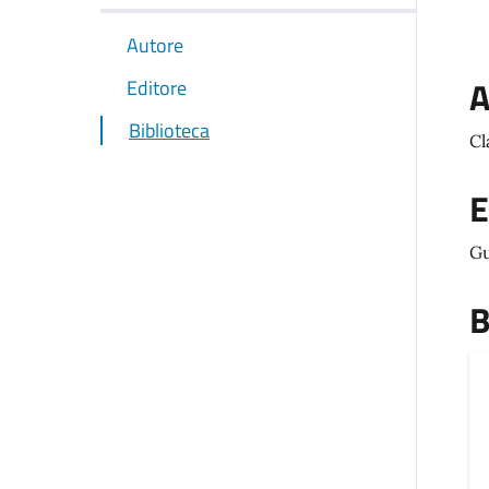
Autore
A
Editore
Biblioteca
Cl
E
Gu
B