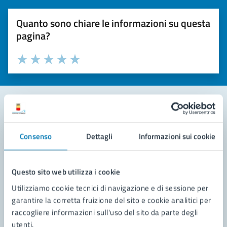
Quanto sono chiare le informazioni su questa
pagina?
Valuta la chiarezza delle informazioni (da 1 a 5 stelle)
Seleziona il numero di stelle per valutare la chiarezza delle i
Valuta 1 stelle su 5
Valuta 2 stelle su 5
Valuta 3 stelle su 5
Valuta 4 stelle su 5
Valuta 5 stelle su 5
Contatta il comune
Consenso
Dettagli
Informazioni sui cookie
Leggi le domande frequenti
Richiedi assistenza
Questo sito web utilizza i cookie
Utilizziamo cookie tecnici di navigazione e di sessione per
Prenota appuntamento
garantire la corretta fruizione del sito e cookie analitici per
raccogliere informazioni sull'uso del sito da parte degli
Problemi in città
utenti.