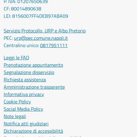
P. IVA: 01207650639
CF: 80014890638
LEI: 8156007FF4DEB97ABA09
Servizio Protocollo, URP e Albo Pretorio
PEC:
urp@pec.comune.napoli.it
Centralino unico:
0817951111
Leggi le FAQ
Prenotazione appuntamento
Segnalazione disservizio
Richiesta assistenza
Amministrazione trasparente
Informativa privacy
Cookie Policy
Social Media Policy
Note legali
Notifica atti giudiziari
Dichiarazione di accessibilità