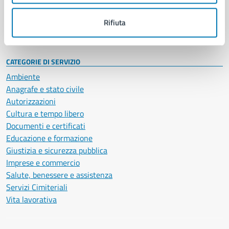
Personale amministrativo
Documenti e dati
Rifiuta
Intranet, posta aziendale e protocollo
CATEGORIE DI SERVIZIO
Ambiente
Anagrafe e stato civile
Autorizzazioni
Cultura e tempo libero
Documenti e certificati
Educazione e formazione
Giustizia e sicurezza pubblica
Imprese e commercio
Salute, benessere e assistenza
Servizi Cimiteriali
Vita lavorativa