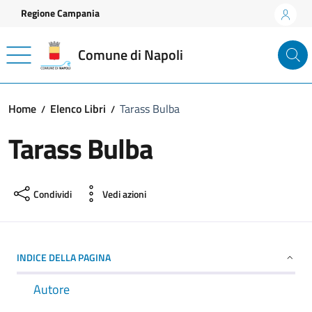
Vai ai contenuti
Vai al footer
Regione Campania
Comune di Napoli
Home
Elenco Libri
Tarass Bulba
Tarass Bulba
Condividi
Vedi azioni
INDICE DELLA PAGINA
Autore