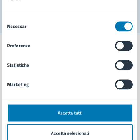
Segnala disservizio
Selezione
Necessari
del
consenso
Preferenze
Statistiche
Comune di Napoli
Marketing
AMMINISTRAZIONE
Aree amministrative
Organi di governo
Municipalità
Accetta tutti
Uffici
Enti e fondazioni
Accetta selezionati
Politici