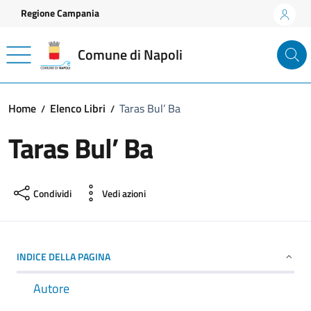
Vai ai contenuti
Vai al footer
Regione Campania
Comune di Napoli
Home
Elenco Libri
Taras Bul’ Ba
Taras Bul’ Ba
Condividi
Vedi azioni
INDICE DELLA PAGINA
Autore