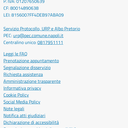
P. IVA: 01207650639
CF: 80014890638
LEI: 8156007FF4DEB97ABA09
Servizio Protocollo, URP e Albo Pretorio
PEC:
urp@pec.comune.napoli.it
Centralino unico:
0817951111
Leggi le FAQ
Prenotazione appuntamento
Segnalazione disservizio
Richiesta assistenza
Amministrazione trasparente
Informativa privacy
Cookie Policy
Social Media Policy
Note legali
Notifica atti giudiziari
Dichiarazione di accessibilità