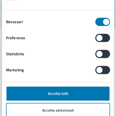
Segnala disservizio
Selezione
Necessari
del
consenso
Preferenze
Statistiche
Comune di Napoli
Marketing
AMMINISTRAZIONE
Aree amministrative
Organi di governo
Municipalità
Accetta tutti
Uffici
Enti e fondazioni
Accetta selezionati
Politici