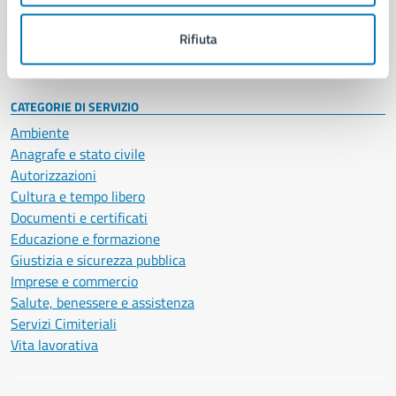
Personale amministrativo
Documenti e dati
Rifiuta
Intranet, posta aziendale e protocollo
CATEGORIE DI SERVIZIO
Ambiente
Anagrafe e stato civile
Autorizzazioni
Cultura e tempo libero
Documenti e certificati
Educazione e formazione
Giustizia e sicurezza pubblica
Imprese e commercio
Salute, benessere e assistenza
Servizi Cimiteriali
Vita lavorativa