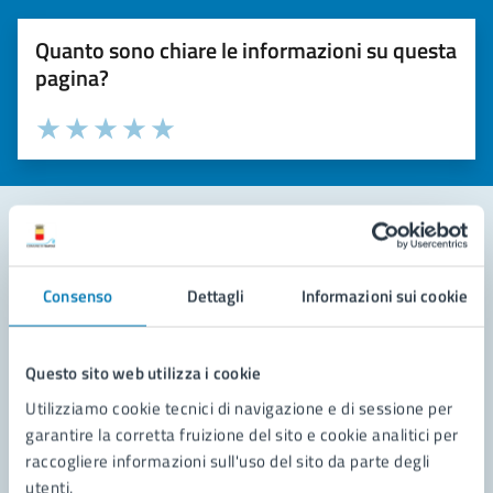
Quanto sono chiare le informazioni su questa
pagina?
Valuta la chiarezza delle informazioni (da 1 a 5 stelle)
Seleziona il numero di stelle per valutare la chiarezza delle i
Valuta 1 stelle su 5
Valuta 2 stelle su 5
Valuta 3 stelle su 5
Valuta 4 stelle su 5
Valuta 5 stelle su 5
Contatta il comune
Consenso
Dettagli
Informazioni sui cookie
Leggi le domande frequenti
Richiedi assistenza
Questo sito web utilizza i cookie
Utilizziamo cookie tecnici di navigazione e di sessione per
Prenota appuntamento
garantire la corretta fruizione del sito e cookie analitici per
raccogliere informazioni sull'uso del sito da parte degli
Problemi in città
utenti.