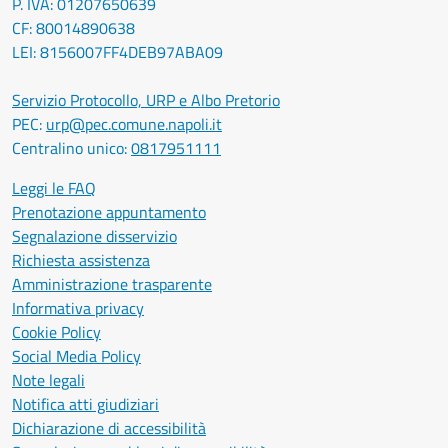
P. IVA: 01207650639
CF: 80014890638
LEI: 8156007FF4DEB97ABA09
Servizio Protocollo, URP e Albo Pretorio
PEC:
urp@pec.comune.napoli.it
Centralino unico:
0817951111
Leggi le FAQ
Prenotazione appuntamento
Segnalazione disservizio
Richiesta assistenza
Amministrazione trasparente
Informativa privacy
Cookie Policy
Social Media Policy
Note legali
Notifica atti giudiziari
Dichiarazione di accessibilità