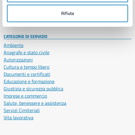
Personale amministrativo
Documenti e dati
Rifiuta
Intranet, posta aziendale e protocollo
CATEGORIE DI SERVIZIO
Ambiente
Anagrafe e stato civile
Autorizzazioni
Cultura e tempo libero
Documenti e certificati
Educazione e formazione
Giustizia e sicurezza pubblica
Imprese e commercio
Salute, benessere e assistenza
Servizi Cimiteriali
Vita lavorativa