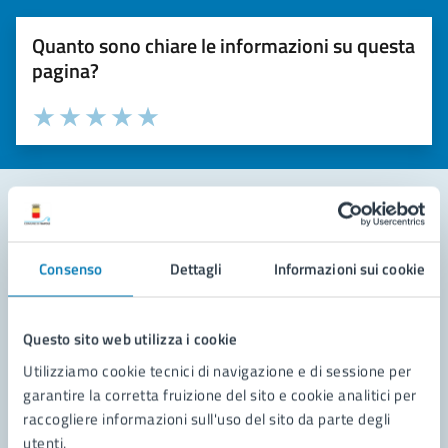
Quanto sono chiare le informazioni su questa
pagina?
Valuta la chiarezza delle informazioni (da 1 a 5 stelle)
Seleziona il numero di stelle per valutare la chiarezza delle i
Valuta 1 stelle su 5
Valuta 2 stelle su 5
Valuta 3 stelle su 5
Valuta 4 stelle su 5
Valuta 5 stelle su 5
Contatta il comune
Consenso
Dettagli
Informazioni sui cookie
Leggi le domande frequenti
Richiedi assistenza
Questo sito web utilizza i cookie
Utilizziamo cookie tecnici di navigazione e di sessione per
Prenota appuntamento
garantire la corretta fruizione del sito e cookie analitici per
raccogliere informazioni sull'uso del sito da parte degli
Problemi in città
utenti.