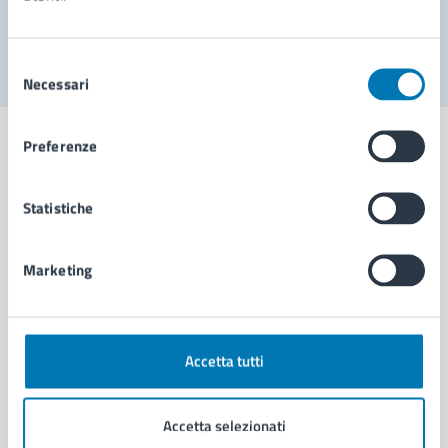
Segnala disservizio
Selezione
Necessari
del
consenso
Preferenze
Statistiche
Comune di Napoli
Marketing
AMMINISTRAZIONE
Aree amministrative
Organi di governo
Municipalità
Accetta tutti
Uffici
Enti e fondazioni
Accetta selezionati
Politici