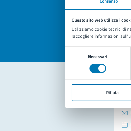
Consenso
Quan
pagi
Questo sito web utilizza i cook
Valuta la
Selezi
Utilizziamo cookie tecnici di n
Valuta 
Val
raccogliere informazioni sull'u
Selezione
Necessari
del
consenso
Con
Rifiuta