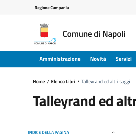
Vai ai contenuti
Vai al footer
Regione Campania
Comune di Napoli
Amministrazione
Novità
Servizi
Home
Elenco Libri
Talleyrand ed altri saggi
Talleyrand ed altr
INDICE DELLA PAGINA