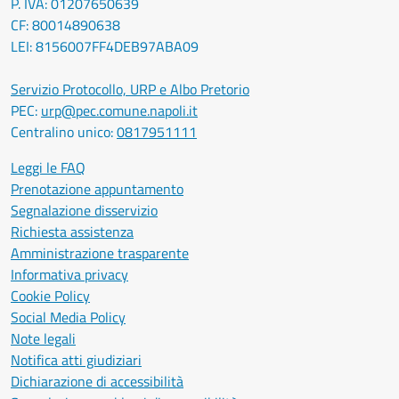
P. IVA: 01207650639
CF: 80014890638
LEI: 8156007FF4DEB97ABA09
Servizio Protocollo, URP e Albo Pretorio
PEC:
urp@pec.comune.napoli.it
Centralino unico:
0817951111
Leggi le FAQ
Prenotazione appuntamento
Segnalazione disservizio
Richiesta assistenza
Amministrazione trasparente
Informativa privacy
Cookie Policy
Social Media Policy
Note legali
Notifica atti giudiziari
Dichiarazione di accessibilità