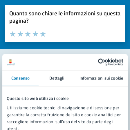
Quanto sono chiare le informazioni su questa
pagina?
Valuta la chiarezza delle informazioni (da 1 a 5 stelle)
Seleziona il numero di stelle per valutare la chiarezza delle i
Valuta 1 stelle su 5
Valuta 2 stelle su 5
Valuta 3 stelle su 5
Valuta 4 stelle su 5
Valuta 5 stelle su 5
Contatta il comune
Consenso
Dettagli
Informazioni sui cookie
Leggi le domande frequenti
Richiedi assistenza
Questo sito web utilizza i cookie
Utilizziamo cookie tecnici di navigazione e di sessione per
Prenota appuntamento
garantire la corretta fruizione del sito e cookie analitici per
raccogliere informazioni sull'uso del sito da parte degli
Problemi in città
utenti.