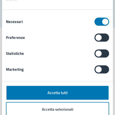
Segnala disservizio
Selezione
Necessari
del
consenso
Preferenze
Statistiche
Comune di Napoli
Marketing
AMMINISTRAZIONE
Aree amministrative
Organi di governo
Municipalità
Accetta tutti
Uffici
Enti e fondazioni
Accetta selezionati
Politici