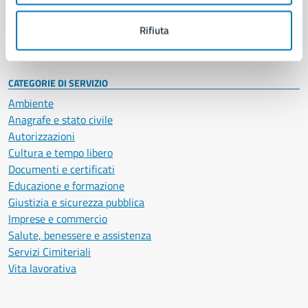
Personale amministrativo
Documenti e dati
Rifiuta
Intranet, posta aziendale e protocollo
CATEGORIE DI SERVIZIO
Ambiente
Anagrafe e stato civile
Autorizzazioni
Cultura e tempo libero
Documenti e certificati
Educazione e formazione
Giustizia e sicurezza pubblica
Imprese e commercio
Salute, benessere e assistenza
Servizi Cimiteriali
Vita lavorativa