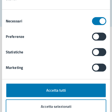
Segnala disservizio
Selezione
Necessari
del
consenso
Preferenze
Statistiche
Comune di Napoli
Marketing
AMMINISTRAZIONE
Aree amministrative
Organi di governo
Municipalità
Accetta tutti
Uffici
Enti e fondazioni
Accetta selezionati
Politici