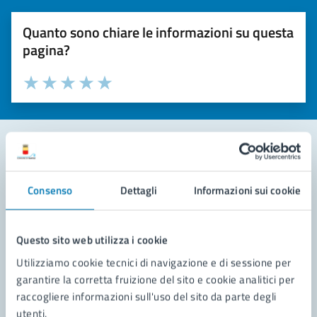
Quanto sono chiare le informazioni su questa
pagina?
Valuta la chiarezza delle informazioni (da 1 a 5 stelle)
Seleziona il numero di stelle per valutare la chiarezza delle i
Valuta 1 stelle su 5
Valuta 2 stelle su 5
Valuta 3 stelle su 5
Valuta 4 stelle su 5
Valuta 5 stelle su 5
Contatta il comune
Consenso
Dettagli
Informazioni sui cookie
Leggi le domande frequenti
Richiedi assistenza
Questo sito web utilizza i cookie
Utilizziamo cookie tecnici di navigazione e di sessione per
Prenota appuntamento
garantire la corretta fruizione del sito e cookie analitici per
raccogliere informazioni sull'uso del sito da parte degli
Problemi in città
utenti.