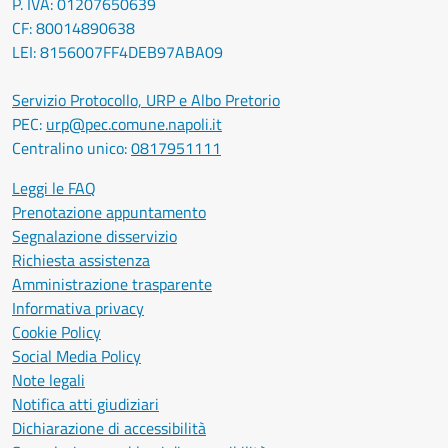
P. IVA: 01207650639
CF: 80014890638
LEI: 8156007FF4DEB97ABA09
Servizio Protocollo, URP e Albo Pretorio
PEC:
urp@pec.comune.napoli.it
Centralino unico:
0817951111
Leggi le FAQ
Prenotazione appuntamento
Segnalazione disservizio
Richiesta assistenza
Amministrazione trasparente
Informativa privacy
Cookie Policy
Social Media Policy
Note legali
Notifica atti giudiziari
Dichiarazione di accessibilità