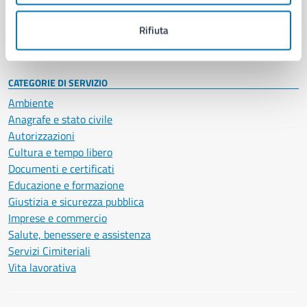
Personale amministrativo
Documenti e dati
Rifiuta
Intranet, posta aziendale e protocollo
CATEGORIE DI SERVIZIO
Ambiente
Anagrafe e stato civile
Autorizzazioni
Cultura e tempo libero
Documenti e certificati
Educazione e formazione
Giustizia e sicurezza pubblica
Imprese e commercio
Salute, benessere e assistenza
Servizi Cimiteriali
Vita lavorativa