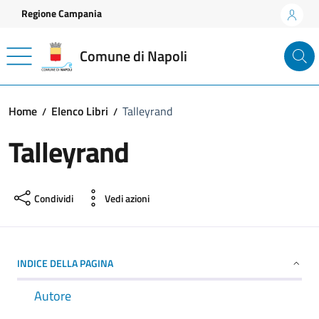
Vai ai contenuti
Vai al footer
Regione Campania
Comune di Napoli
Home
Elenco Libri
Talleyrand
Talleyrand
Condividi
Vedi azioni
INDICE DELLA PAGINA
Autore