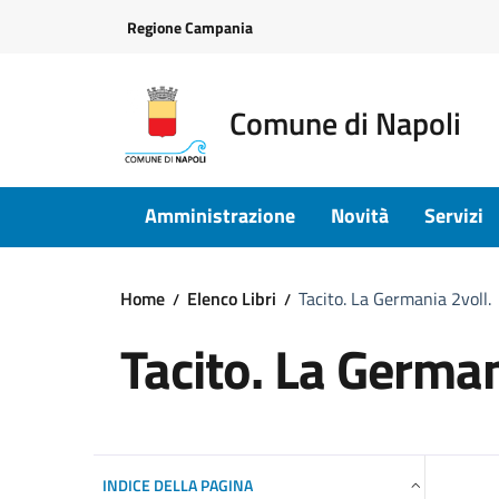
Vai ai contenuti
Vai al footer
Regione Campania
Comune di Napoli
Amministrazione
Novità
Servizi
Home
Elenco Libri
Tacito. La Germania 2voll.
Tacito. La German
INDICE DELLA PAGINA