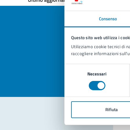
Consenso
Questo sito web utilizza i cook
Quan
Utilizziamo cookie tecnici di n
pagi
raccogliere informazioni sull'u
Valuta la
Selezi
Selezione
Valuta 
Val
Necessari
del
consenso
Rifiuta
Con