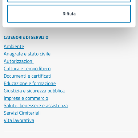
Personale amministrativo
Documenti e dati
Rifiuta
Intranet, posta aziendale e protocollo
CATEGORIE DI SERVIZIO
Ambiente
Anagrafe e stato civile
Autorizzazioni
Cultura e tempo libero
Documenti e certificati
Educazione e formazione
Giustizia e sicurezza pubblica
Imprese e commercio
Salute, benessere e assistenza
Servizi Cimiteriali
Vita lavorativa