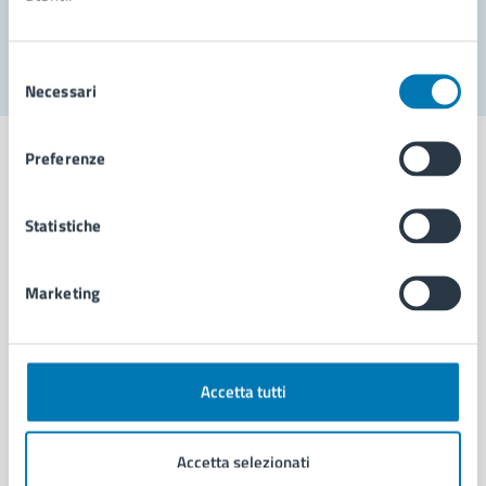
Segnala disservizio
Selezione
Necessari
del
consenso
Preferenze
Statistiche
Comune di Napoli
Marketing
AMMINISTRAZIONE
Aree amministrative
Organi di governo
Municipalità
Accetta tutti
Uffici
Enti e fondazioni
Accetta selezionati
Politici