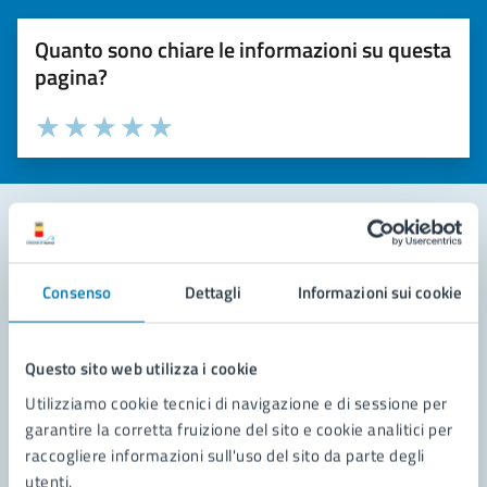
Quanto sono chiare le informazioni su questa
pagina?
Valuta la chiarezza delle informazioni (da 1 a 5 stelle)
Seleziona il numero di stelle per valutare la chiarezza delle i
Valuta 1 stelle su 5
Valuta 2 stelle su 5
Valuta 3 stelle su 5
Valuta 4 stelle su 5
Valuta 5 stelle su 5
Contatta il comune
Consenso
Dettagli
Informazioni sui cookie
Leggi le domande frequenti
Richiedi assistenza
Questo sito web utilizza i cookie
Utilizziamo cookie tecnici di navigazione e di sessione per
Prenota appuntamento
garantire la corretta fruizione del sito e cookie analitici per
raccogliere informazioni sull'uso del sito da parte degli
Problemi in città
utenti.