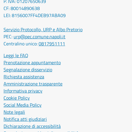
P. IVA: 01207650639
CF: 80014890638
LEI: 8156007FF4DEB97ABA09
Servizio Protocollo, URP e Albo Pretorio
PEC:
urp@pec.comune.napoli.it
Centralino unico:
0817951111
Leggi le FAQ
Prenotazione appuntamento
Segnalazione disservizio
Richiesta assistenza
Amministrazione trasparente
Informativa privacy
Cookie Policy
Social Media Policy
Note legali
Notifica atti giudiziari
Dichiarazione di accessibilità