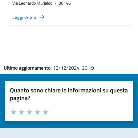
Via Leonardo Murialdo, 7, 80146
Leggi di più
Ultimo aggiornamento:
12/12/2024, 20:19
Quanto sono chiare le informazioni su questa
pagina?
Valuta la chiarezza delle informazioni (da 1 a 5 stelle)
Seleziona il numero di stelle per valutare la chiarezza delle i
Valuta 1 stelle su 5
Valuta 2 stelle su 5
Valuta 3 stelle su 5
Valuta 4 stelle su 5
Valuta 5 stelle su 5