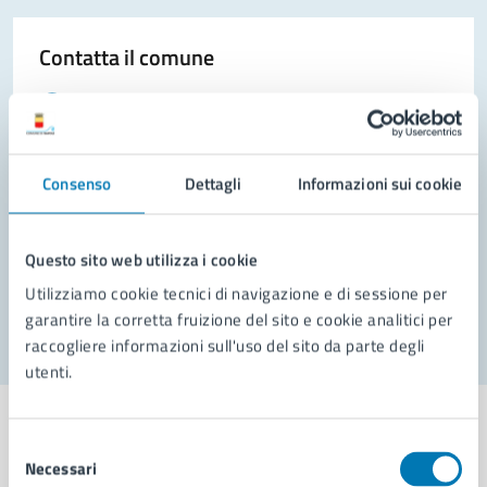
Contatta il comune
Leggi le domande frequenti
Richiedi assistenza
Consenso
Dettagli
Informazioni sui cookie
Prenota appuntamento
Problemi in città
Questo sito web utilizza i cookie
Segnala disservizio
Utilizziamo cookie tecnici di navigazione e di sessione per
garantire la corretta fruizione del sito e cookie analitici per
raccogliere informazioni sull'uso del sito da parte degli
utenti.
Selezione
Necessari
del