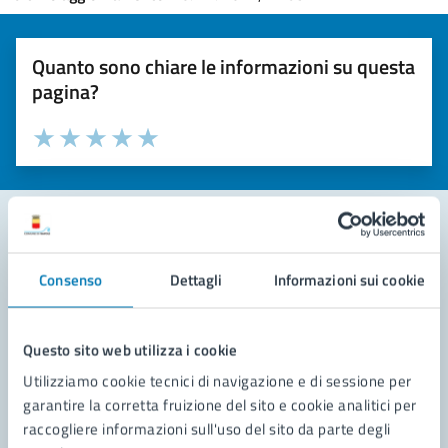
Quanto sono chiare le informazioni su questa
pagina?
Valuta la chiarezza delle informazioni (da 1 a 5 stelle)
Seleziona il numero di stelle per valutare la chiarezza delle i
Valuta 1 stelle su 5
Valuta 2 stelle su 5
Valuta 3 stelle su 5
Valuta 4 stelle su 5
Valuta 5 stelle su 5
Contatta il comune
Consenso
Dettagli
Informazioni sui cookie
Leggi le domande frequenti
Questo sito web utilizza i cookie
Richiedi assistenza
Utilizziamo cookie tecnici di navigazione e di sessione per
Prenota appuntamento
garantire la corretta fruizione del sito e cookie analitici per
raccogliere informazioni sull'uso del sito da parte degli