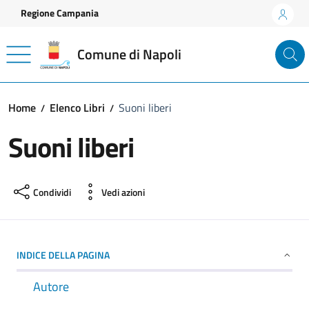
Vai ai contenuti
Vai al footer
Regione Campania
Comune di Napoli
Home
Elenco Libri
Suoni liberi
Suoni liberi
Condividi
Vedi azioni
INDICE DELLA PAGINA
Autore