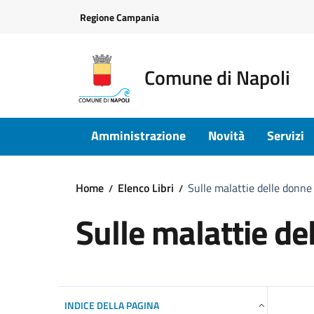
Vai ai contenuti
Vai al footer
Regione Campania
Comune di Napoli
Amministrazione
Novità
Servizi
Home
Elenco Libri
Sulle malattie delle donne
Sulle malattie de
INDICE DELLA PAGINA