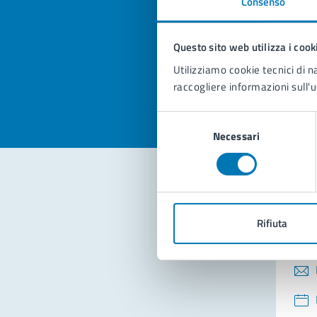
Consenso
Quan
pagi
Questo sito web utilizza i cook
Valuta la
Selezi
Utilizziamo cookie tecnici di n
Valuta 
Val
raccogliere informazioni sull'u
Selezione
Necessari
del
consenso
Con
Rifiuta