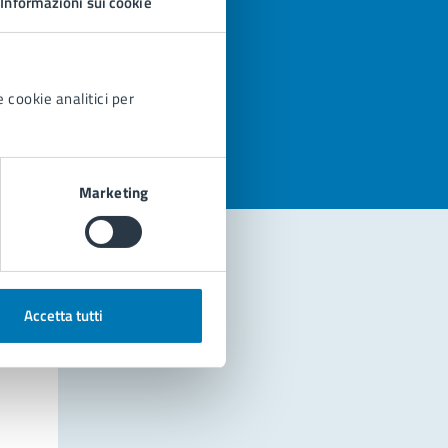
Informazioni sui cookie
azioni
 cookie analitici per
Marketing
Accetta tutti