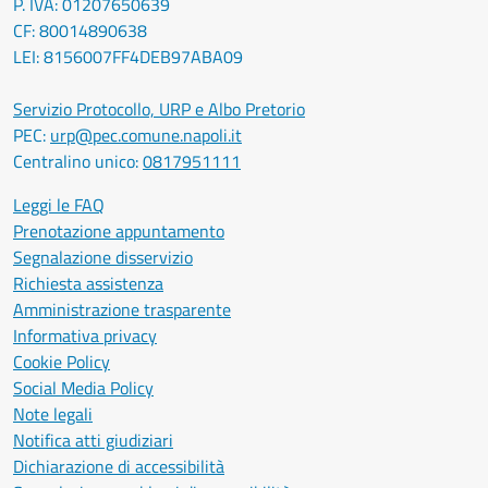
P. IVA: 01207650639
CF: 80014890638
LEI: 8156007FF4DEB97ABA09
Servizio Protocollo, URP e Albo Pretorio
PEC:
urp@pec.comune.napoli.it
Centralino unico:
0817951111
Leggi le FAQ
Prenotazione appuntamento
Segnalazione disservizio
Richiesta assistenza
Amministrazione trasparente
Informativa privacy
Cookie Policy
Social Media Policy
Note legali
Notifica atti giudiziari
Dichiarazione di accessibilità