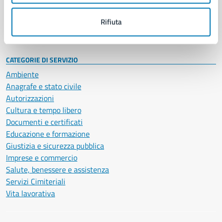
Personale amministrativo
Documenti e dati
Rifiuta
Intranet, posta aziendale e protocollo
CATEGORIE DI SERVIZIO
Ambiente
Anagrafe e stato civile
Autorizzazioni
Cultura e tempo libero
Documenti e certificati
Educazione e formazione
Giustizia e sicurezza pubblica
Imprese e commercio
Salute, benessere e assistenza
Servizi Cimiteriali
Vita lavorativa