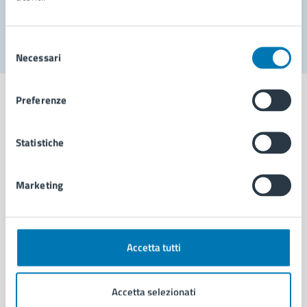
Segnala disservizio
Selezione
Necessari
del
consenso
Preferenze
Statistiche
Comune di Napoli
Marketing
AMMINISTRAZIONE
Aree amministrative
Organi di governo
Municipalità
Accetta tutti
Uffici
Enti e fondazioni
Accetta selezionati
Politici