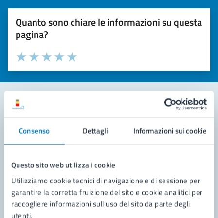
Quanto sono chiare le informazioni su questa
pagina?
Valuta la chiarezza delle informazioni (da 1 a 5 stelle)
Seleziona il numero di stelle per valutare la chiarezza delle i
Valuta 1 stelle su 5
Valuta 2 stelle su 5
Valuta 3 stelle su 5
Valuta 4 stelle su 5
Valuta 5 stelle su 5
Contatta il comune
Consenso
Dettagli
Informazioni sui cookie
Leggi le domande frequenti
Richiedi assistenza
Questo sito web utilizza i cookie
Utilizziamo cookie tecnici di navigazione e di sessione per
Prenota appuntamento
garantire la corretta fruizione del sito e cookie analitici per
raccogliere informazioni sull'uso del sito da parte degli
Problemi in città
utenti.