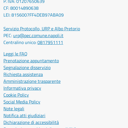
P. IVA: 01207650639
CF: 80014890638
LEI: 8156007FF4DEB97ABA09
Servizio Protocollo, URP e Albo Pretorio
PEC:
urp@pec.comune.napoli.it
Centralino unico:
0817951111
Leggi le FAQ
Prenotazione appuntamento
Segnalazione disservizio
Richiesta assistenza
Amministrazione trasparente
Informativa privacy
Cookie Policy
Social Media Policy
Note legali
Notifica atti giudiziari
Dichiarazione di accessibilità