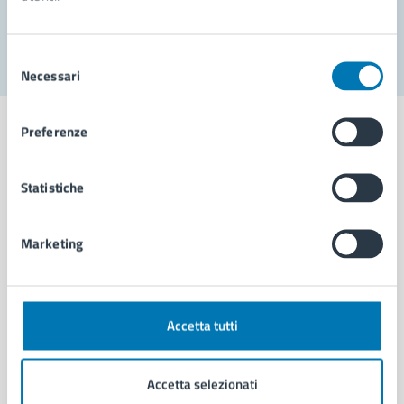
Segnala disservizio
Selezione
Necessari
del
consenso
Preferenze
Statistiche
Comune di Napoli
Marketing
AMMINISTRAZIONE
Aree amministrative
Organi di governo
Municipalità
Accetta tutti
Uffici
Enti e fondazioni
Accetta selezionati
Politici