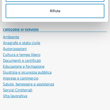
Personale amministrativo
Documenti e dati
Rifiuta
Intranet, posta aziendale e protocollo
CATEGORIE DI SERVIZIO
Ambiente
Anagrafe e stato civile
Autorizzazioni
Cultura e tempo libero
Documenti e certificati
Educazione e formazione
Giustizia e sicurezza pubblica
Imprese e commercio
Salute, benessere e assistenza
Servizi Cimiteriali
Vita lavorativa