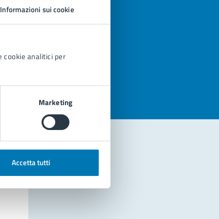
Informazioni sui cookie
 cookie analitici per
azioni
Marketing
Accetta tutti