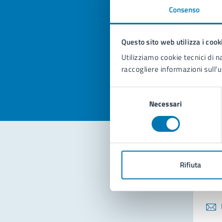
Consenso
Quan
pagi
Questo sito web utilizza i cook
Utilizziamo cookie tecnici di n
Valuta la
Selezi
raccogliere informazioni sull'u
Valuta 
Val
Selezione
Necessari
del
consenso
Con
Rifiuta