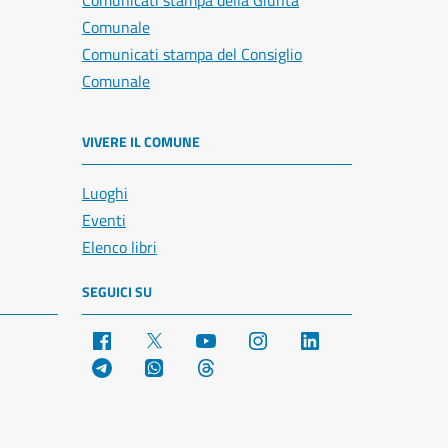
Comunicati stampa della Giunta
Comunale
Comunicati stampa del Consiglio
Comunale
VIVERE IL COMUNE
Luoghi
Eventi
Elenco libri
SEGUICI SU
Facebook
X
YouTube
Instagram
LinkedIn
Telegram
WhatsApp
Threads