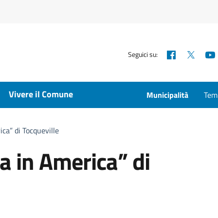
Facebook
X
Seguici su:
Vivere il Comune
Municipalità
Temp
ca” di Tocqueville
a in America” di