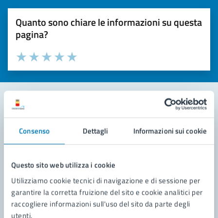
Quanto sono chiare le informazioni su questa
pagina?
Valuta la chiarezza delle informazioni (da 1 a 5 stelle)
Seleziona il numero di stelle per valutare la chiarezza delle i
Valuta 1 stelle su 5
Valuta 2 stelle su 5
Valuta 3 stelle su 5
Valuta 4 stelle su 5
Valuta 5 stelle su 5
Contatta il comune
Consenso
Dettagli
Informazioni sui cookie
Leggi le domande frequenti
Richiedi assistenza
Questo sito web utilizza i cookie
Utilizziamo cookie tecnici di navigazione e di sessione per
Prenota appuntamento
garantire la corretta fruizione del sito e cookie analitici per
raccogliere informazioni sull'uso del sito da parte degli
Problemi in città
utenti.