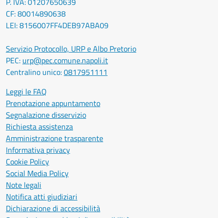
P. IVA: 01207650639
CF: 80014890638
LEI: 8156007FF4DEB97ABA09
Servizio Protocollo, URP e Albo Pretorio
PEC:
urp@pec.comune.napoli.it
Centralino unico:
0817951111
Leggi le FAQ
Prenotazione appuntamento
Segnalazione disservizio
Richiesta assistenza
Amministrazione trasparente
Informativa privacy
Cookie Policy
Social Media Policy
Note legali
Notifica atti giudiziari
Dichiarazione di accessibilità