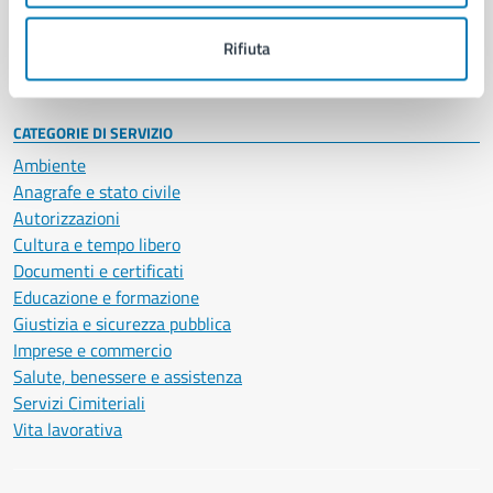
Personale amministrativo
Documenti e dati
Rifiuta
Intranet, posta aziendale e protocollo
CATEGORIE DI SERVIZIO
Ambiente
Anagrafe e stato civile
Autorizzazioni
Cultura e tempo libero
Documenti e certificati
Educazione e formazione
Giustizia e sicurezza pubblica
Imprese e commercio
Salute, benessere e assistenza
Servizi Cimiteriali
Vita lavorativa