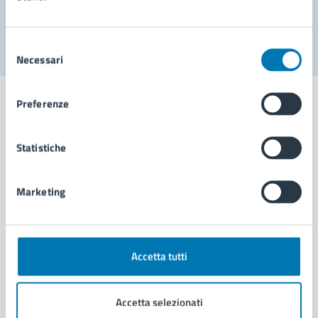
Segnala disservizio
Selezione
Necessari
del
consenso
Preferenze
Statistiche
Comune di Napoli
Marketing
AMMINISTRAZIONE
Aree amministrative
Organi di governo
Municipalità
Accetta tutti
Uffici
Enti e fondazioni
Accetta selezionati
Politici