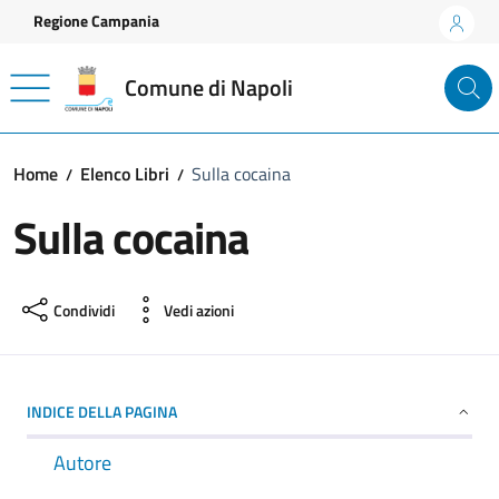
Vai ai contenuti
Vai al footer
Regione Campania
Comune di Napoli
Home
Elenco Libri
Sulla cocaina
Sulla cocaina
Condividi
Vedi azioni
INDICE DELLA PAGINA
Autore