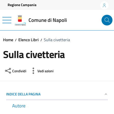
Vai ai contenuti
Vai al footer
Regione Campania
Comune di Napoli
Home
Elenco Libri
Sulla civetteria
Sulla civetteria
Condividi
Vedi azioni
INDICE DELLA PAGINA
Autore