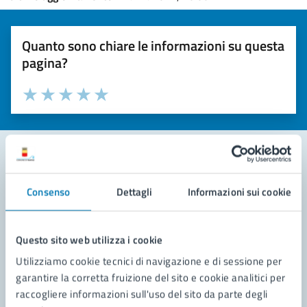
Quanto sono chiare le informazioni su questa
pagina?
Valuta la chiarezza delle informazioni (da 1 a 5 stelle)
Seleziona il numero di stelle per valutare la chiarezza delle i
Valuta 1 stelle su 5
Valuta 2 stelle su 5
Valuta 3 stelle su 5
Valuta 4 stelle su 5
Valuta 5 stelle su 5
Contatta il comune
Consenso
Dettagli
Informazioni sui cookie
Leggi le domande frequenti
Questo sito web utilizza i cookie
Richiedi assistenza
Utilizziamo cookie tecnici di navigazione e di sessione per
Prenota appuntamento
garantire la corretta fruizione del sito e cookie analitici per
raccogliere informazioni sull'uso del sito da parte degli