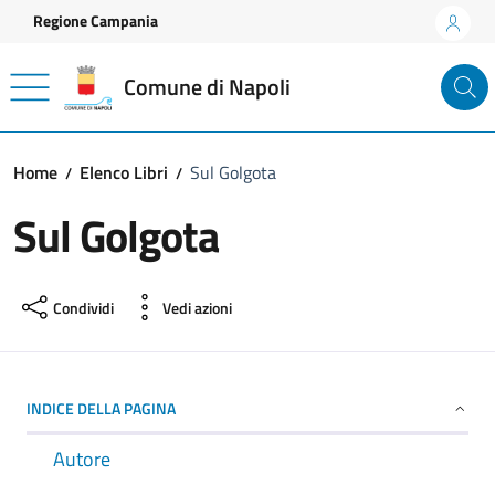
Vai ai contenuti
Vai al footer
Regione Campania
Comune di Napoli
Home
Elenco Libri
Sul Golgota
Sul Golgota
Condividi
Vedi azioni
INDICE DELLA PAGINA
Autore