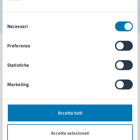
Segnala disservizio
Selezione
Necessari
del
consenso
Preferenze
Statistiche
Comune di Napoli
Marketing
AMMINISTRAZIONE
Aree amministrative
Organi di governo
Municipalità
Accetta tutti
Uffici
Enti e fondazioni
Accetta selezionati
Politici