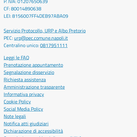
P. IVA: 01207650639
CF: 80014890638
LEI: 8156007FF4DEB97ABA09
Servizio Protocollo, URP e Albo Pretorio
PEC:
urp@pec.comune.napoli.it
Centralino unico:
0817951111
Leggi le FAQ
Prenotazione appuntamento
Segnalazione disservizio
Richiesta assistenza
Amministrazione trasparente
Informativa privacy
Cookie Policy
Social Media Policy
Note legali
Notifica atti giudiziari
Dichiarazione di accessibilità