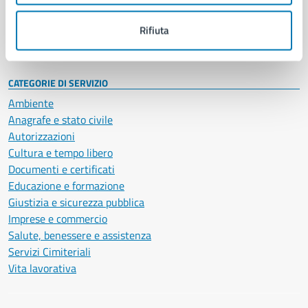
Personale amministrativo
Documenti e dati
Rifiuta
Intranet, posta aziendale e protocollo
CATEGORIE DI SERVIZIO
Ambiente
Anagrafe e stato civile
Autorizzazioni
Cultura e tempo libero
Documenti e certificati
Educazione e formazione
Giustizia e sicurezza pubblica
Imprese e commercio
Salute, benessere e assistenza
Servizi Cimiteriali
Vita lavorativa