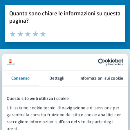
Quanto sono chiare le informazioni su questa
pagina?
Valuta la chiarezza delle informazioni (da 1 a 5 stelle)
Seleziona il numero di stelle per valutare la chiarezza delle i
Valuta 1 stelle su 5
Valuta 2 stelle su 5
Valuta 3 stelle su 5
Valuta 4 stelle su 5
Valuta 5 stelle su 5
Contatta il comune
Consenso
Dettagli
Informazioni sui cookie
Leggi le domande frequenti
Richiedi assistenza
Questo sito web utilizza i cookie
Utilizziamo cookie tecnici di navigazione e di sessione per
Prenota appuntamento
garantire la corretta fruizione del sito e cookie analitici per
raccogliere informazioni sull'uso del sito da parte degli
Problemi in città
utenti.