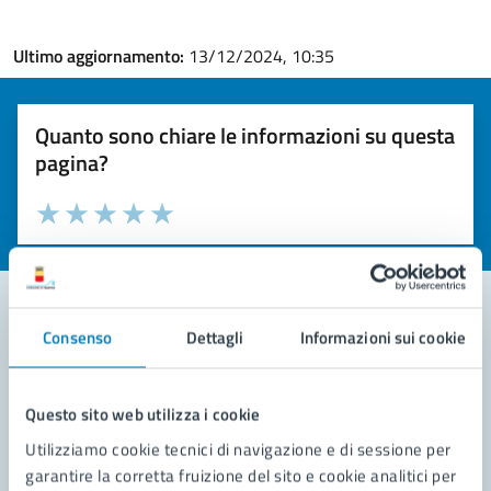
Ultimo aggiornamento:
13/12/2024, 10:35
Quanto sono chiare le informazioni su questa
pagina?
Valuta la chiarezza delle informazioni (da 1 a 5 stelle)
Seleziona il numero di stelle per valutare la chiarezza delle i
Valuta 1 stelle su 5
Valuta 2 stelle su 5
Valuta 3 stelle su 5
Valuta 4 stelle su 5
Valuta 5 stelle su 5
Consenso
Dettagli
Informazioni sui cookie
Contatta il comune
Leggi le domande frequenti
Questo sito web utilizza i cookie
Utilizziamo cookie tecnici di navigazione e di sessione per
Richiedi assistenza
garantire la corretta fruizione del sito e cookie analitici per