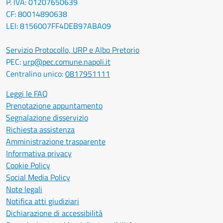
P. IVA: 01207650639
CF: 80014890638
LEI: 8156007FF4DEB97ABA09
Servizio Protocollo, URP e Albo Pretorio
PEC:
urp@pec.comune.napoli.it
Centralino unico:
0817951111
Leggi le FAQ
Prenotazione appuntamento
Segnalazione disservizio
Richiesta assistenza
Amministrazione trasparente
Informativa privacy
Cookie Policy
Social Media Policy
Note legali
Notifica atti giudiziari
Dichiarazione di accessibilità