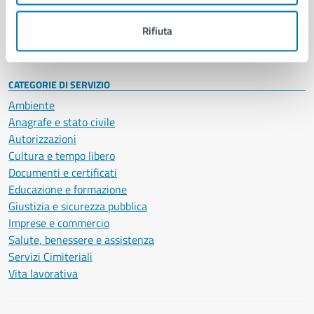
Personale amministrativo
Documenti e dati
Rifiuta
Intranet, posta aziendale e protocollo
CATEGORIE DI SERVIZIO
Ambiente
Anagrafe e stato civile
Autorizzazioni
Cultura e tempo libero
Documenti e certificati
Educazione e formazione
Giustizia e sicurezza pubblica
Imprese e commercio
Salute, benessere e assistenza
Servizi Cimiteriali
Vita lavorativa