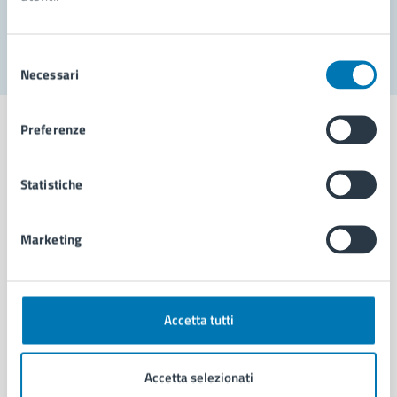
Segnala disservizio
Selezione
Necessari
del
consenso
Preferenze
Statistiche
Comune di Napoli
Marketing
AMMINISTRAZIONE
Aree amministrative
Organi di governo
Municipalità
Accetta tutti
Uffici
Enti e fondazioni
Accetta selezionati
Politici