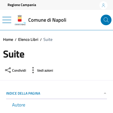
Vai ai contenuti
Vai al footer
Regione Campania
Comune di Napoli
Home
Elenco Libri
Suite
Suite
Condividi
Vedi azioni
INDICE DELLA PAGINA
Autore