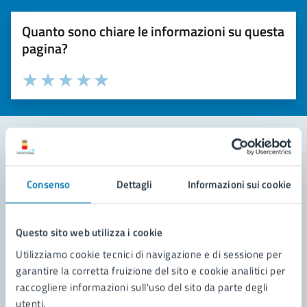
Quanto sono chiare le informazioni su questa
pagina?
Valuta la chiarezza delle informazioni (da 1 a 5 stelle)
Seleziona il numero di stelle per valutare la chiarezza delle i
Valuta 1 stelle su 5
Valuta 2 stelle su 5
Valuta 3 stelle su 5
Valuta 4 stelle su 5
Valuta 5 stelle su 5
Contatta il comune
Consenso
Dettagli
Informazioni sui cookie
Leggi le domande frequenti
Richiedi assistenza
Questo sito web utilizza i cookie
Utilizziamo cookie tecnici di navigazione e di sessione per
Prenota appuntamento
garantire la corretta fruizione del sito e cookie analitici per
raccogliere informazioni sull'uso del sito da parte degli
Problemi in città
utenti.