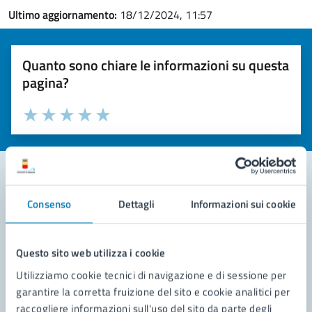
Ultimo aggiornamento:
18/12/2024, 11:57
Quanto sono chiare le informazioni su questa
pagina?
Valuta la chiarezza delle informazioni (da 1 a 5 stelle)
Seleziona il numero di stelle per valutare la chiarezza delle i
Valuta 1 stelle su 5
Valuta 2 stelle su 5
Valuta 3 stelle su 5
Valuta 4 stelle su 5
Valuta 5 stelle su 5
Consenso
Dettagli
Informazioni sui cookie
Contatta il comune
Leggi le domande frequenti
Questo sito web utilizza i cookie
Richiedi assistenza
Utilizziamo cookie tecnici di navigazione e di sessione per
garantire la corretta fruizione del sito e cookie analitici per
Prenota appuntamento
raccogliere informazioni sull'uso del sito da parte degli