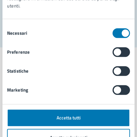
utenti.
Problemi in città
Segnala disservizio
Selezione
Necessari
del
consenso
Preferenze
Statistiche
Comune di Napoli
Marketing
AMMINISTRAZIONE
Aree amministrative
Organi di governo
Accetta tutti
Municipalità
Uffici