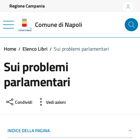
Vai ai contenuti
Vai al footer
Regione Campania
Comune di Napoli
Home
Elenco Libri
Sui problemi parlamentari
Sui problemi
parlamentari
Condividi
Vedi azioni
INDICE DELLA PAGINA