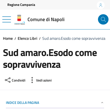
Vai ai contenuti
Vai al footer
Regione Campania
Comune di Napoli
Home
Elenco Libri
Sud amaro.Esodo come sopravvivenza
Sud amaro.Esodo come
sopravvivenza
Condividi
Vedi azioni
INDICE DELLA PAGINA