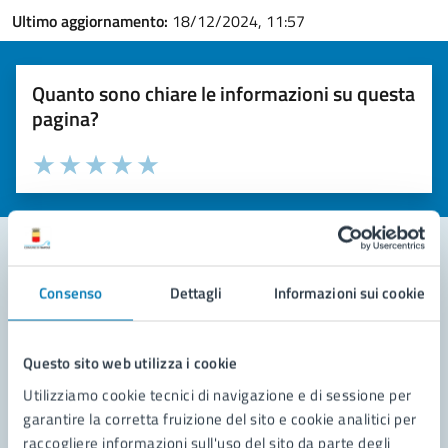
Ultimo aggiornamento:
18/12/2024, 11:57
Quanto sono chiare le informazioni su questa
pagina?
Valuta la chiarezza delle informazioni (da 1 a 5 stelle)
Seleziona il numero di stelle per valutare la chiarezza delle i
Valuta 1 stelle su 5
Valuta 2 stelle su 5
Valuta 3 stelle su 5
Valuta 4 stelle su 5
Valuta 5 stelle su 5
Consenso
Dettagli
Informazioni sui cookie
Contatta il comune
Leggi le domande frequenti
Questo sito web utilizza i cookie
Richiedi assistenza
Utilizziamo cookie tecnici di navigazione e di sessione per
garantire la corretta fruizione del sito e cookie analitici per
Prenota appuntamento
raccogliere informazioni sull'uso del sito da parte degli