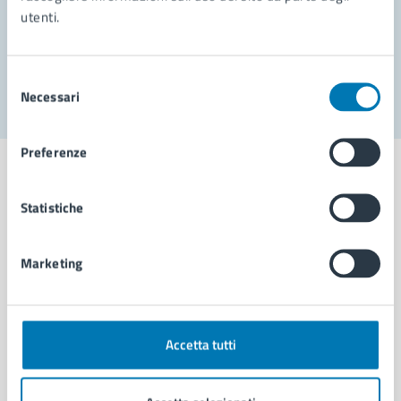
utenti.
Problemi in città
Segnala disservizio
Selezione
Necessari
del
consenso
Preferenze
Statistiche
Comune di Napoli
Marketing
AMMINISTRAZIONE
Aree amministrative
Organi di governo
Accetta tutti
Municipalità
Uffici