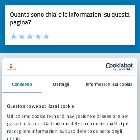
Quanto sono chiare le informazioni su questa
pagina?
Valuta la chiarezza delle informazioni (da 1 a 5 stelle)
Seleziona il numero di stelle per valutare la chiarezza delle i
Valuta 1 stelle su 5
Valuta 2 stelle su 5
Valuta 3 stelle su 5
Valuta 4 stelle su 5
Valuta 5 stelle su 5
Contatta il comune
Consenso
Dettagli
Informazioni sui cookie
Leggi le domande frequenti
Richiedi assistenza
Questo sito web utilizza i cookie
Utilizziamo cookie tecnici di navigazione e di sessione per
Prenota appuntamento
garantire la corretta fruizione del sito e cookie analitici per
raccogliere informazioni sull'uso del sito da parte degli
Problemi in città
utenti.