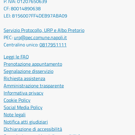
P. IVA: 01207650639
CF: 80014890638
LEI: 8156007FF4DEB97ABA09
Servizio Protocollo, URP e Albo Pretorio
PEC:
urp@pec.comune.napoli.it
Centralino unico:
0817951111
Leggi le FAQ
Prenotazione appuntamento
Segnalazione disservizio
Richiesta assistenza
Amministrazione trasparente
Informativa privacy
Cookie Policy
Social Media Policy
Note legali
Notifica atti giudiziari
Dichiarazione di accessibilità