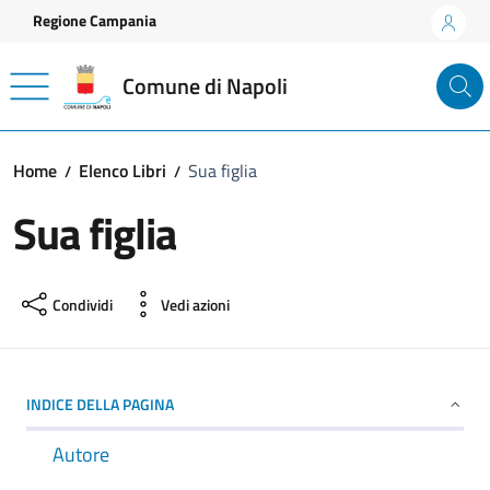
Vai ai contenuti
Vai al footer
Regione Campania
Comune di Napoli
Home
Elenco Libri
Sua figlia
Sua figlia
Condividi
Vedi azioni
INDICE DELLA PAGINA
Autore