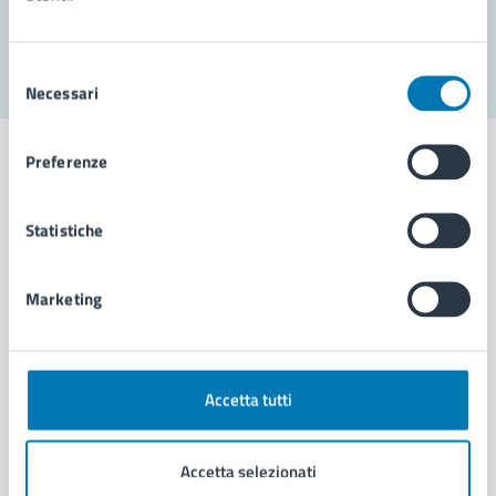
Segnala disservizio
Selezione
Necessari
del
consenso
Preferenze
Statistiche
Comune di Napoli
Marketing
AMMINISTRAZIONE
Aree amministrative
Organi di governo
Municipalità
Accetta tutti
Uffici
Enti e fondazioni
Accetta selezionati
Politici