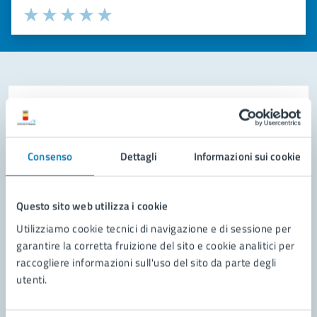
Valuta la chiarezza delle informazioni (da 1 a 5 stelle)
Seleziona il numero di stelle per valutare la chiarezza delle i
Valuta 1 stelle su 5
Valuta 2 stelle su 5
Valuta 3 stelle su 5
Valuta 4 stelle su 5
Valuta 5 stelle su 5
Contatta il comune
Leggi le domande frequenti
Consenso
Dettagli
Informazioni sui cookie
Richiedi assistenza
Prenota appuntamento
Questo sito web utilizza i cookie
Utilizziamo cookie tecnici di navigazione e di sessione per
Problemi in città
garantire la corretta fruizione del sito e cookie analitici per
raccogliere informazioni sull'uso del sito da parte degli
Segnala disservizio
utenti.