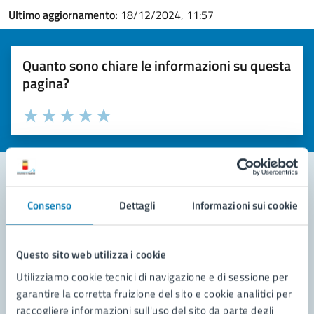
Ultimo aggiornamento:
18/12/2024, 11:57
Quanto sono chiare le informazioni su questa
pagina?
Valuta la chiarezza delle informazioni (da 1 a 5 stelle)
Seleziona il numero di stelle per valutare la chiarezza delle i
Valuta 1 stelle su 5
Valuta 2 stelle su 5
Valuta 3 stelle su 5
Valuta 4 stelle su 5
Valuta 5 stelle su 5
Consenso
Dettagli
Informazioni sui cookie
Contatta il comune
Leggi le domande frequenti
Questo sito web utilizza i cookie
Richiedi assistenza
Utilizziamo cookie tecnici di navigazione e di sessione per
garantire la corretta fruizione del sito e cookie analitici per
Prenota appuntamento
raccogliere informazioni sull'uso del sito da parte degli