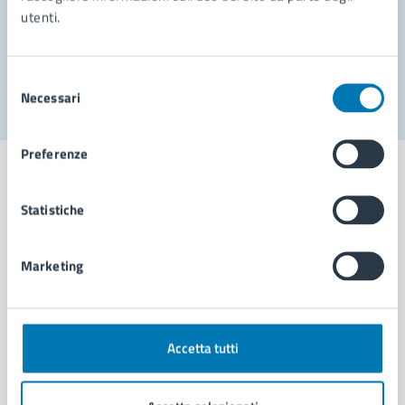
utenti.
Problemi in città
Segnala disservizio
Selezione
Necessari
del
consenso
Preferenze
Statistiche
Comune di Napoli
Marketing
AMMINISTRAZIONE
Aree amministrative
Organi di governo
Accetta tutti
Municipalità
Uffici