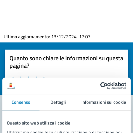
Ultimo aggiornamento:
13/12/2024, 17:07
Quanto sono chiare le informazioni su questa
pagina?
Valuta la chiarezza delle informazioni (da 1 a 5 stelle)
Seleziona il numero di stelle per valutare la chiarezza delle i
Valuta 1 stelle su 5
Valuta 2 stelle su 5
Valuta 3 stelle su 5
Valuta 4 stelle su 5
Valuta 5 stelle su 5
Consenso
Dettagli
Informazioni sui cookie
Contatta il comune
Questo sito web utilizza i cookie
Leggi le domande frequenti
Utilizziamo cookie tecnici di navigazione e di sessione per