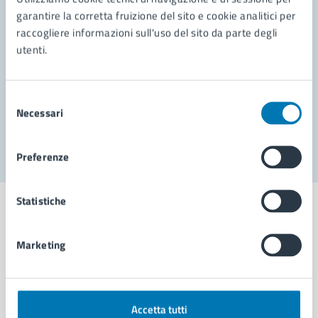
garantire la corretta fruizione del sito e cookie analitici per
Richiedi assistenza
raccogliere informazioni sull'uso del sito da parte degli
utenti.
Prenota appuntamento
Problemi in città
Selezione
Necessari
del
Segnala disservizio
consenso
Preferenze
Statistiche
Marketing
Comune di Napoli
AMMINISTRAZIONE
Accetta tutti