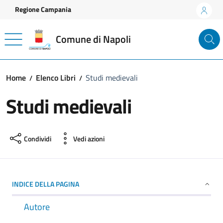
Vai ai contenuti
Vai al footer
Regione Campania
Comune di Napoli
Home
Elenco Libri
Studi medievali
Studi medievali
Condividi
Vedi azioni
INDICE DELLA PAGINA
Autore