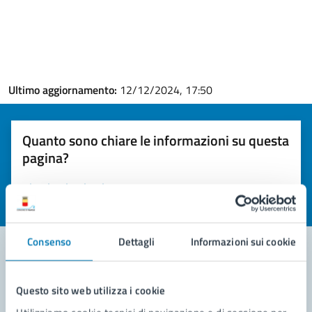
Ultimo aggiornamento:
12/12/2024, 17:50
Quanto sono chiare le informazioni su questa
pagina?
Valuta la chiarezza delle informazioni (da 1 a 5 stelle)
Seleziona il numero di stelle per valutare la chiarezza delle i
Valuta 1 stelle su 5
Valuta 2 stelle su 5
Valuta 3 stelle su 5
Valuta 4 stelle su 5
Valuta 5 stelle su 5
Consenso
Dettagli
Informazioni sui cookie
Contatta il comune
Questo sito web utilizza i cookie