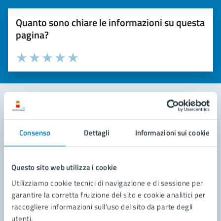
Quanto sono chiare le informazioni su questa
pagina?
Valuta la chiarezza delle informazioni (da 1 a 5 stelle)
Seleziona il numero di stelle per valutare la chiarezza delle i
Valuta 1 stelle su 5
Valuta 2 stelle su 5
Valuta 3 stelle su 5
Valuta 4 stelle su 5
Valuta 5 stelle su 5
Contatta il comune
Consenso
Dettagli
Informazioni sui cookie
Leggi le domande frequenti
Richiedi assistenza
Questo sito web utilizza i cookie
Utilizziamo cookie tecnici di navigazione e di sessione per
Prenota appuntamento
garantire la corretta fruizione del sito e cookie analitici per
raccogliere informazioni sull'uso del sito da parte degli
Problemi in città
utenti.