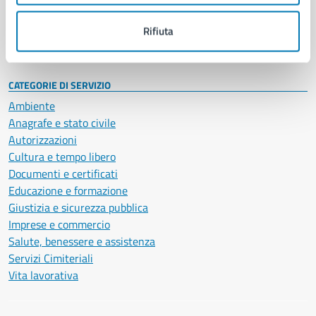
Personale amministrativo
Documenti e dati
Rifiuta
Intranet, posta aziendale e protocollo
CATEGORIE DI SERVIZIO
Ambiente
Anagrafe e stato civile
Autorizzazioni
Cultura e tempo libero
Documenti e certificati
Educazione e formazione
Giustizia e sicurezza pubblica
Imprese e commercio
Salute, benessere e assistenza
Servizi Cimiteriali
Vita lavorativa