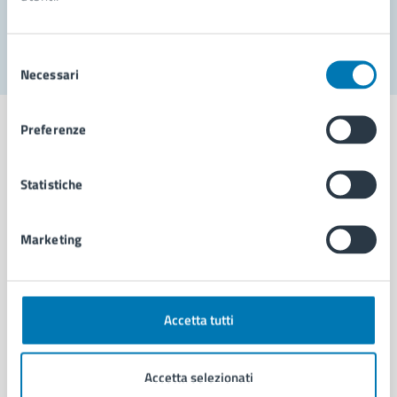
Segnala disservizio
Selezione
Necessari
del
consenso
Preferenze
Statistiche
Comune di Napoli
Marketing
AMMINISTRAZIONE
Aree amministrative
Organi di governo
Municipalità
Accetta tutti
Uffici
Enti e fondazioni
Accetta selezionati
Politici