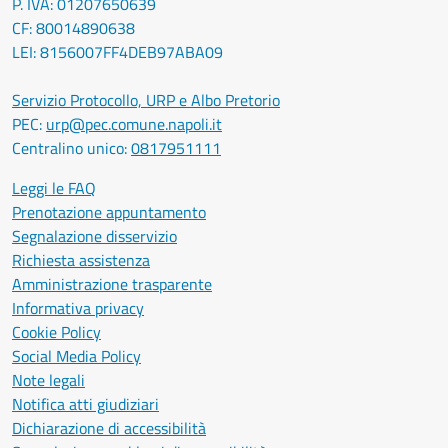
P. IVA: 01207650639
CF: 80014890638
LEI: 8156007FF4DEB97ABA09
Servizio Protocollo, URP e Albo Pretorio
PEC:
urp@pec.comune.napoli.it
Centralino unico:
0817951111
Leggi le FAQ
Prenotazione appuntamento
Segnalazione disservizio
Richiesta assistenza
Amministrazione trasparente
Informativa privacy
Cookie Policy
Social Media Policy
Note legali
Notifica atti giudiziari
Dichiarazione di accessibilità