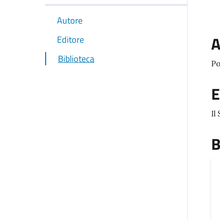
Autore
A
Editore
Biblioteca
Po
E
Il
B