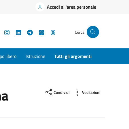
Accedi all'area personale
YouTube
Instagram
LinkedIn
Telegram
WhatsApp
Threads
Cerca
o libero
Istruzione
Tutti gli argomenti
na
Condividi
Vedi azioni