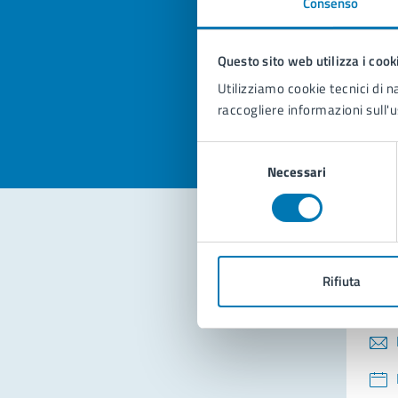
Consenso
Quan
pagi
Questo sito web utilizza i cook
Valuta la
Selezi
Utilizziamo cookie tecnici di n
Valuta 
Val
raccogliere informazioni sull'u
Selezione
Necessari
del
consenso
Con
Rifiuta