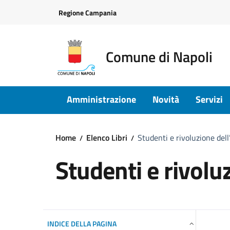
Vai ai contenuti
Vai al footer
Regione Campania
Comune di Napoli
Amministrazione
Novità
Servizi
Home
Elenco Libri
Studenti e rivoluzione del
Studenti e rivolu
INDICE DELLA PAGINA