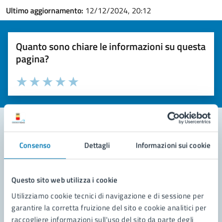
Ultimo aggiornamento:
12/12/2024, 20:12
Quanto sono chiare le informazioni su questa
pagina?
Valuta la chiarezza delle informazioni (da 1 a 5 stelle)
Seleziona il numero di stelle per valutare la chiarezza delle i
Valuta 1 stelle su 5
Valuta 2 stelle su 5
Valuta 3 stelle su 5
Valuta 4 stelle su 5
Valuta 5 stelle su 5
Consenso
Dettagli
Informazioni sui cookie
Contatta il comune
Leggi le domande frequenti
Questo sito web utilizza i cookie
Richiedi assistenza
Utilizziamo cookie tecnici di navigazione e di sessione per
garantire la corretta fruizione del sito e cookie analitici per
Prenota appuntamento
raccogliere informazioni sull'uso del sito da parte degli