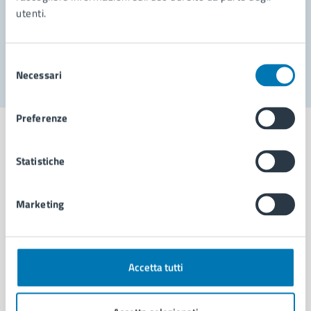
utenti.
Problemi in città
Segnala disservizio
Selezione
Necessari
del
consenso
Preferenze
Statistiche
Comune di Napoli
Marketing
AMMINISTRAZIONE
Aree amministrative
Organi di governo
Accetta tutti
Municipalità
Uffici