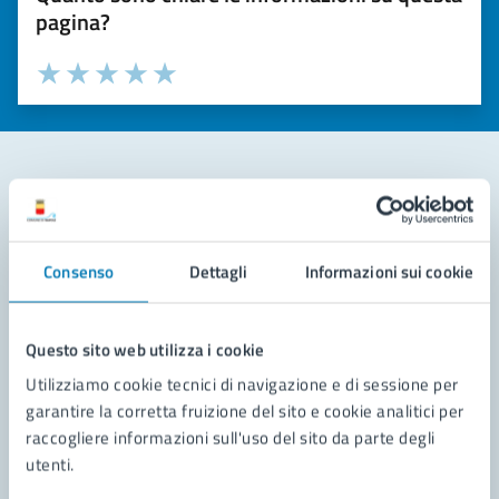
pagina?
Valuta la chiarezza delle informazioni (da 1 a 5 stelle)
Seleziona il numero di stelle per valutare la chiarezza delle i
Valuta 1 stelle su 5
Valuta 2 stelle su 5
Valuta 3 stelle su 5
Valuta 4 stelle su 5
Valuta 5 stelle su 5
Contatta il comune
Leggi le domande frequenti
Consenso
Dettagli
Informazioni sui cookie
Richiedi assistenza
Questo sito web utilizza i cookie
Prenota appuntamento
Utilizziamo cookie tecnici di navigazione e di sessione per
garantire la corretta fruizione del sito e cookie analitici per
Problemi in città
raccogliere informazioni sull'uso del sito da parte degli
utenti.
Segnala disservizio