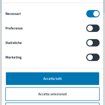
Selezione
Necessari
del
consenso
Preferenze
Comune di Napoli
Statistiche
AMMINISTRAZIONE
Marketing
Aree amministrative
Organi di governo
Municipalità
Uffici
Accetta tutti
Enti e fondazioni
Politici
Accetta selezionati
Personale amministrativo
Documenti e dati