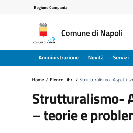
Vai ai contenuti
Vai al footer
Regione Campania
Comune di Napoli
Amministrazione
Novità
Servizi
Home
Elenco Libri
Strutturalismo- Aspetti soc
Strutturalismo- As
– teorie e proble