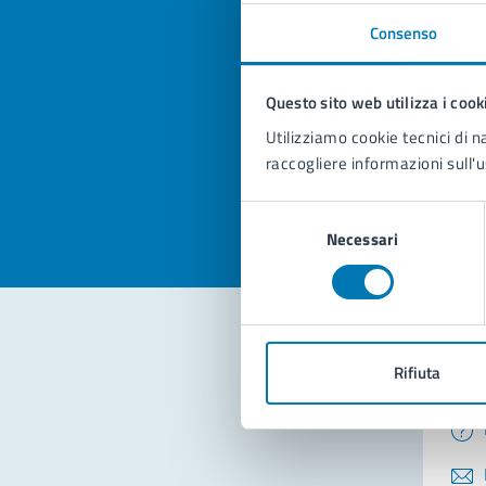
Consenso
Quan
pagi
Questo sito web utilizza i cook
Utilizziamo cookie tecnici di n
Valuta la
Selezi
raccogliere informazioni sull'u
Valuta 
Val
Selezione
Necessari
del
consenso
Rifiuta
Con