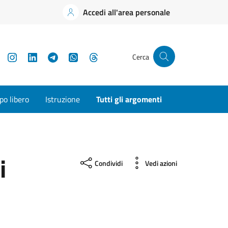
Accedi all'area personale
YouTube
Instagram
LinkedIn
Telegram
WhatsApp
Threads
Cerca
o libero
Istruzione
Tutti gli argomenti
i
Condividi
Vedi azioni