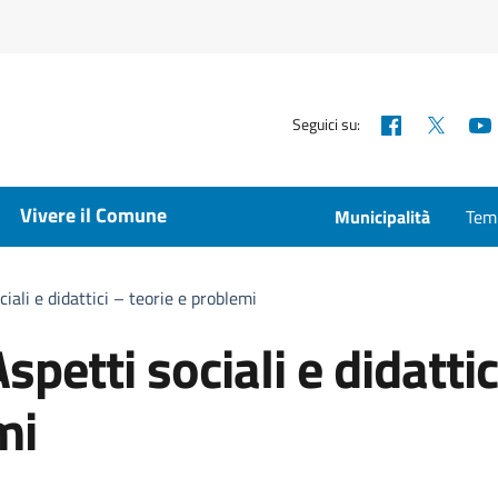
Facebook
X
Seguici su:
Vivere il Comune
Municipalità
Temp
iali e didattici – teorie e problemi
petti sociali e didattic
mi