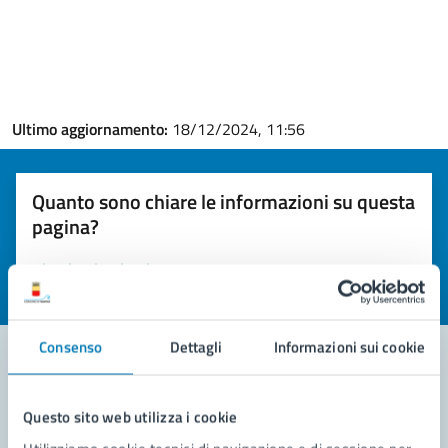
Ultimo aggiornamento:
18/12/2024, 11:56
Quanto sono chiare le informazioni su questa
pagina?
Valuta la chiarezza delle informazioni (da 1 a 5 stelle)
Seleziona il numero di stelle per valutare la chiarezza delle i
Valuta 1 stelle su 5
Valuta 2 stelle su 5
Valuta 3 stelle su 5
Valuta 4 stelle su 5
Valuta 5 stelle su 5
Consenso
Dettagli
Informazioni sui cookie
Contatta il comune
Questo sito web utilizza i cookie