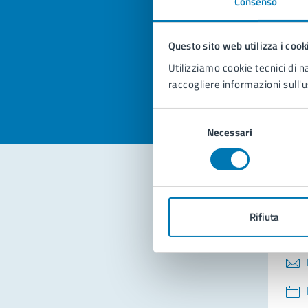
Consenso
Quan
pagi
Questo sito web utilizza i cook
Valuta la
Selezi
Utilizziamo cookie tecnici di n
Valuta 
Val
raccogliere informazioni sull'u
Selezione
Necessari
del
consenso
Con
Rifiuta