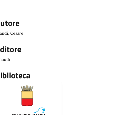
utore
andi, Cesare
ditore
naudi
iblioteca