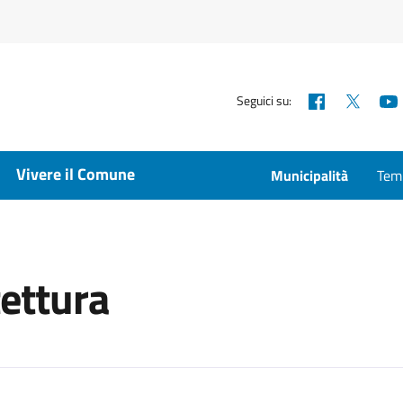
Facebook
X
Seguici su:
Vivere il Comune
Municipalità
Temp
tettura