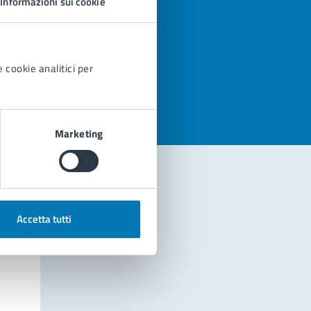
Informazioni sui cookie
azioni
 cookie analitici per
Marketing
Accetta tutti