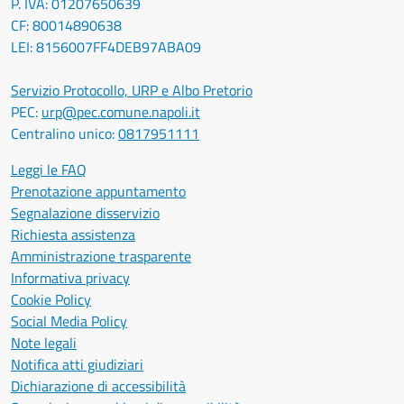
P. IVA: 01207650639
CF: 80014890638
LEI: 8156007FF4DEB97ABA09
Servizio Protocollo, URP e Albo Pretorio
PEC:
urp@pec.comune.napoli.it
Centralino unico:
0817951111
Leggi le FAQ
Prenotazione appuntamento
Segnalazione disservizio
Richiesta assistenza
Amministrazione trasparente
Informativa privacy
Cookie Policy
Social Media Policy
Note legali
Notifica atti giudiziari
Dichiarazione di accessibilità