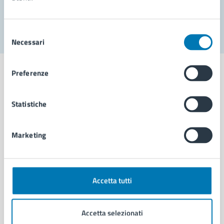
Segnala disservizio
Selezione
Necessari
del
consenso
Preferenze
Statistiche
Comune di Napoli
Marketing
AMMINISTRAZIONE
Aree amministrative
Organi di governo
Municipalità
Accetta tutti
Uffici
Enti e fondazioni
Accetta selezionati
Politici