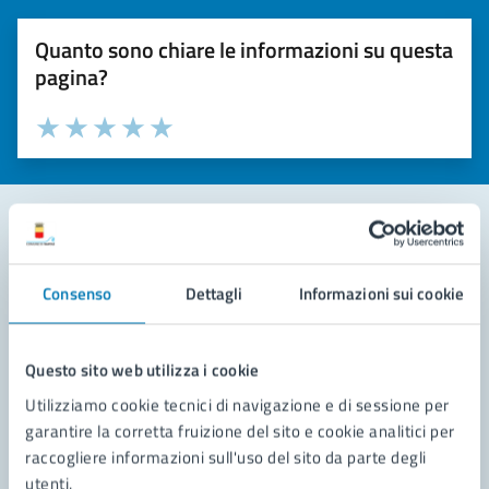
Quanto sono chiare le informazioni su questa
pagina?
Valuta la chiarezza delle informazioni (da 1 a 5 stelle)
Seleziona il numero di stelle per valutare la chiarezza delle i
Valuta 1 stelle su 5
Valuta 2 stelle su 5
Valuta 3 stelle su 5
Valuta 4 stelle su 5
Valuta 5 stelle su 5
Contatta il comune
Consenso
Dettagli
Informazioni sui cookie
Leggi le domande frequenti
Richiedi assistenza
Questo sito web utilizza i cookie
Utilizziamo cookie tecnici di navigazione e di sessione per
Prenota appuntamento
garantire la corretta fruizione del sito e cookie analitici per
raccogliere informazioni sull'uso del sito da parte degli
Problemi in città
utenti.