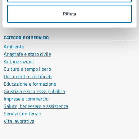
Personale amministrativo
Documenti e dati
Rifiuta
Intranet, posta aziendale e protocollo
CATEGORIE DI SERVIZIO
Ambiente
Anagrafe e stato civile
Autorizzazioni
Cultura e tempo libero
Documenti e certificati
Educazione e formazione
Giustizia e sicurezza pubblica
Imprese e commercio
Salute, benessere e assistenza
Servizi Cimiteriali
Vita lavorativa