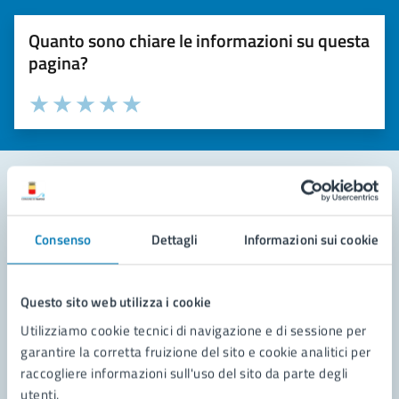
Quanto sono chiare le informazioni su questa
pagina?
Valuta la chiarezza delle informazioni (da 1 a 5 stelle)
Seleziona il numero di stelle per valutare la chiarezza delle i
Valuta 1 stelle su 5
Valuta 2 stelle su 5
Valuta 3 stelle su 5
Valuta 4 stelle su 5
Valuta 5 stelle su 5
Contatta il comune
Consenso
Dettagli
Informazioni sui cookie
Leggi le domande frequenti
Richiedi assistenza
Questo sito web utilizza i cookie
Utilizziamo cookie tecnici di navigazione e di sessione per
Prenota appuntamento
garantire la corretta fruizione del sito e cookie analitici per
raccogliere informazioni sull'uso del sito da parte degli
Problemi in città
utenti.