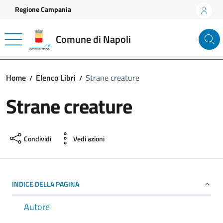
Vai ai contenuti
Vai al footer
Regione Campania
Comune di Napoli
Home
Elenco Libri
Strane creature
Strane creature
Condividi
Vedi azioni
INDICE DELLA PAGINA
Autore