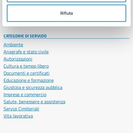
Personale amministrativo
Documenti e dati
Rifiuta
Intranet, posta aziendale e protocollo
CATEGORIE DI SERVIZIO
Ambiente
Anagrafe e stato civile
Autorizzazioni
Cultura e tempo libero
Documenti e certificati
Educazione e formazione
Giustizia e sicurezza pubblica
Imprese e commercio
Salute, benessere e assistenza
Servizi Cimiteriali
Vita lavorativa