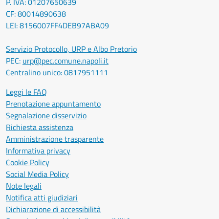
P. IVA: 01207650639
CF: 80014890638
LEI: 8156007FF4DEB97ABA09
Servizio Protocollo, URP e Albo Pretorio
PEC:
urp@pec.comune.napoli.it
Centralino unico:
0817951111
Leggi le FAQ
Prenotazione appuntamento
Segnalazione disservizio
Richiesta assistenza
Amministrazione trasparente
Informativa privacy
Cookie Policy
Social Media Policy
Note legali
Notifica atti giudiziari
Dichiarazione di accessibilità