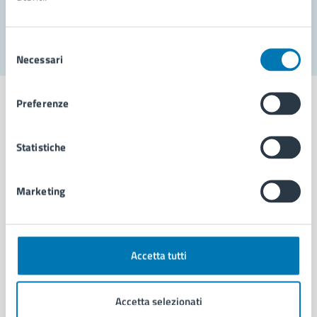
Segnala disservizio
Selezione
Necessari
del
consenso
Preferenze
Statistiche
Comune di Napoli
Marketing
AMMINISTRAZIONE
Aree amministrative
Organi di governo
Municipalità
Accetta tutti
Uffici
Enti e fondazioni
Accetta selezionati
Politici