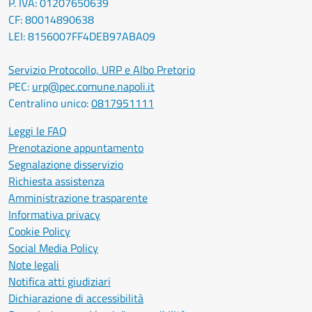
P. IVA: 01207650639
CF: 80014890638
LEI: 8156007FF4DEB97ABA09
Servizio Protocollo, URP e Albo Pretorio
PEC:
urp@pec.comune.napoli.it
Centralino unico:
0817951111
Leggi le FAQ
Prenotazione appuntamento
Segnalazione disservizio
Richiesta assistenza
Amministrazione trasparente
Informativa privacy
Cookie Policy
Social Media Policy
Note legali
Notifica atti giudiziari
Dichiarazione di accessibilità