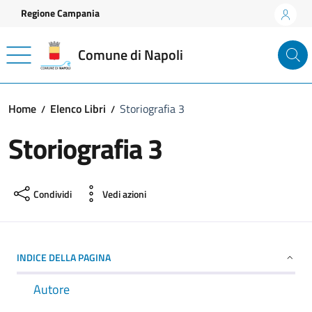
Vai ai contenuti
Vai al footer
Regione Campania
Comune di Napoli
Home
Elenco Libri
Storiografia 3
Storiografia 3
Condividi
Vedi azioni
INDICE DELLA PAGINA
Autore