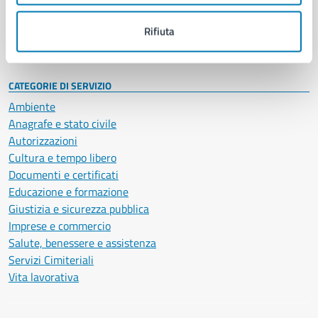
Personale amministrativo
Documenti e dati
Rifiuta
Intranet, posta aziendale e protocollo
CATEGORIE DI SERVIZIO
Ambiente
Anagrafe e stato civile
Autorizzazioni
Cultura e tempo libero
Documenti e certificati
Educazione e formazione
Giustizia e sicurezza pubblica
Imprese e commercio
Salute, benessere e assistenza
Servizi Cimiteriali
Vita lavorativa