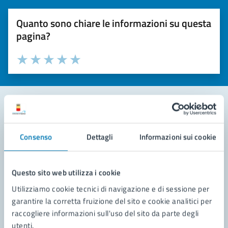
Quanto sono chiare le informazioni su questa
pagina?
Valuta la chiarezza delle informazioni (da 1 a 5 stelle)
Seleziona il numero di stelle per valutare la chiarezza delle i
Valuta 1 stelle su 5
Valuta 2 stelle su 5
Valuta 3 stelle su 5
Valuta 4 stelle su 5
Valuta 5 stelle su 5
Contatta il comune
Consenso
Dettagli
Informazioni sui cookie
Leggi le domande frequenti
Richiedi assistenza
Questo sito web utilizza i cookie
Utilizziamo cookie tecnici di navigazione e di sessione per
Prenota appuntamento
garantire la corretta fruizione del sito e cookie analitici per
raccogliere informazioni sull'uso del sito da parte degli
Problemi in città
utenti.