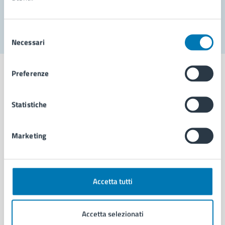
Segnala disservizio
Selezione
Necessari
del
consenso
Preferenze
Statistiche
Comune di Napoli
Marketing
AMMINISTRAZIONE
Aree amministrative
Organi di governo
Municipalità
Accetta tutti
Uffici
Enti e fondazioni
Accetta selezionati
Politici