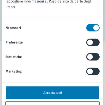
raccogliere informazioni sull'uso del sito da parte degli
utenti.
Problemi in città
Segnala disservizio
Selezione
Necessari
del
consenso
Preferenze
Statistiche
Comune di Napoli
Marketing
AMMINISTRAZIONE
Aree amministrative
Accetta tutti
Organi di governo
Municipalità