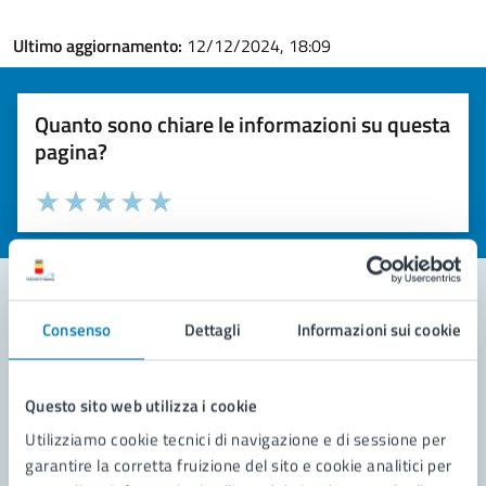
Ultimo aggiornamento:
12/12/2024, 18:09
Quanto sono chiare le informazioni su questa
pagina?
Valuta la chiarezza delle informazioni (da 1 a 5 stelle)
Seleziona il numero di stelle per valutare la chiarezza delle i
Valuta 1 stelle su 5
Valuta 2 stelle su 5
Valuta 3 stelle su 5
Valuta 4 stelle su 5
Valuta 5 stelle su 5
Consenso
Dettagli
Informazioni sui cookie
Contatta il comune
Leggi le domande frequenti
Questo sito web utilizza i cookie
Richiedi assistenza
Utilizziamo cookie tecnici di navigazione e di sessione per
garantire la corretta fruizione del sito e cookie analitici per
Prenota appuntamento