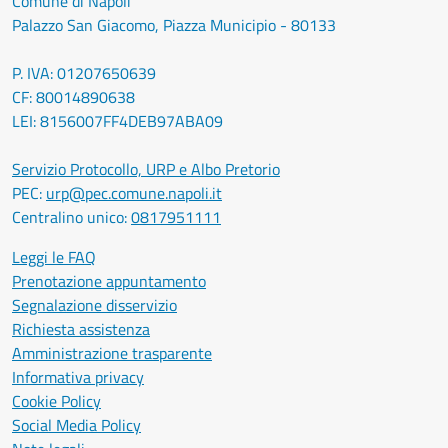
Comune di Napoli
Palazzo San Giacomo, Piazza Municipio - 80133
P. IVA: 01207650639
CF: 80014890638
LEI: 8156007FF4DEB97ABA09
Servizio Protocollo, URP e Albo Pretorio
PEC:
urp@pec.comune.napoli.it
Centralino unico:
0817951111
Leggi le FAQ
Prenotazione appuntamento
Segnalazione disservizio
Richiesta assistenza
Amministrazione trasparente
Informativa privacy
Cookie Policy
Social Media Policy