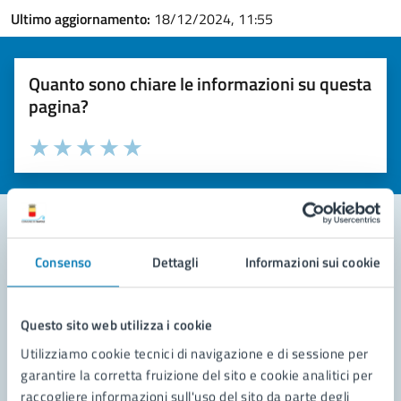
Ultimo aggiornamento:
18/12/2024, 11:55
Quanto sono chiare le informazioni su questa
pagina?
Valuta la chiarezza delle informazioni (da 1 a 5 stelle)
Seleziona il numero di stelle per valutare la chiarezza delle i
Valuta 1 stelle su 5
Valuta 2 stelle su 5
Valuta 3 stelle su 5
Valuta 4 stelle su 5
Valuta 5 stelle su 5
Consenso
Dettagli
Informazioni sui cookie
Contatta il comune
Leggi le domande frequenti
Questo sito web utilizza i cookie
Richiedi assistenza
Utilizziamo cookie tecnici di navigazione e di sessione per
garantire la corretta fruizione del sito e cookie analitici per
Prenota appuntamento
raccogliere informazioni sull'uso del sito da parte degli