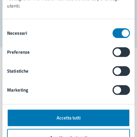
utenti.
Problemi in città
Segnala disservizio
Selezione
Necessari
del
consenso
Preferenze
Statistiche
Comune di Napoli
Marketing
AMMINISTRAZIONE
Aree amministrative
Organi di governo
Accetta tutti
Municipalità
Uffici