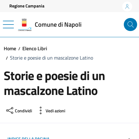
Vai ai contenuti
Vai al footer
Regione Campania
Comune di Napoli
Home
Elenco Libri
Storie e poesie di un mascalzone Latino
Storie e poesie di un
mascalzone Latino
Condividi
Vedi azioni
INDICE DELLA PAGINA