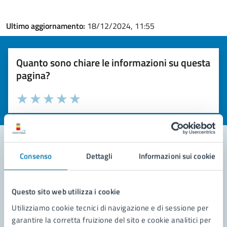
Ultimo aggiornamento:
18/12/2024, 11:55
Quanto sono chiare le informazioni su questa
pagina?
Valuta la chiarezza delle informazioni (da 1 a 5 stelle)
Seleziona il numero di stelle per valutare la chiarezza delle i
Valuta 1 stelle su 5
Valuta 2 stelle su 5
Valuta 3 stelle su 5
Valuta 4 stelle su 5
Valuta 5 stelle su 5
Consenso
Dettagli
Informazioni sui cookie
Contatta il comune
Leggi le domande frequenti
Questo sito web utilizza i cookie
Utilizziamo cookie tecnici di navigazione e di sessione per
Richiedi assistenza
garantire la corretta fruizione del sito e cookie analitici per