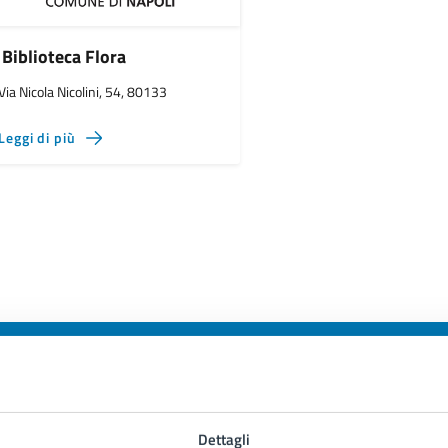
Biblioteca Flora
Via Nicola Nicolini, 54, 80133
Leggi di più
to sono chiare le informazioni su questa
Dettagli