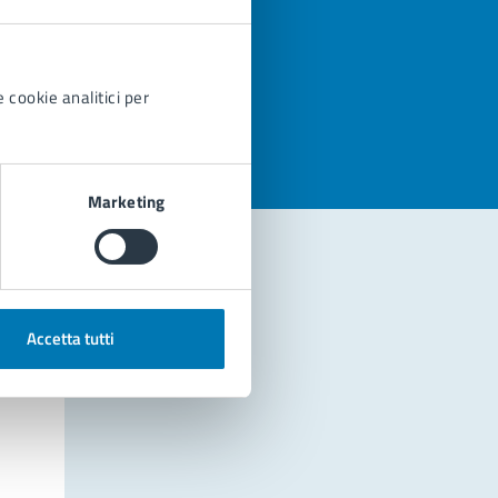
azioni
 cookie analitici per
Marketing
Accetta tutti