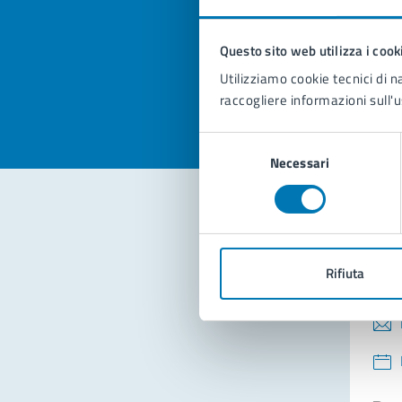
pagi
Questo sito web utilizza i cook
Valuta la
Selezi
Utilizziamo cookie tecnici di n
Valuta 
Val
raccogliere informazioni sull'u
Selezione
Necessari
del
consenso
Con
Rifiuta