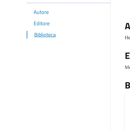
Autore
A
Editore
Biblioteca
He
E
M
B