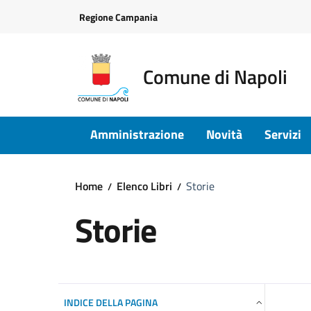
Vai ai contenuti
Vai al footer
Regione Campania
Comune di Napoli
Amministrazione
Novità
Servizi
Home
Elenco Libri
Storie
Storie
INDICE DELLA PAGINA