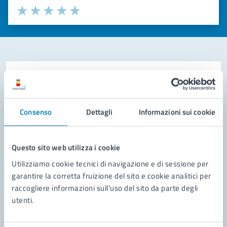
Valuta la chiarezza delle informazioni (da 1 a 5 stelle)
Seleziona il numero di stelle per valutare la chiarezza delle i
Valuta 1 stelle su 5
Valuta 2 stelle su 5
Valuta 3 stelle su 5
Valuta 4 stelle su 5
Valuta 5 stelle su 5
Contatta il comune
Leggi le domande frequenti
Consenso
Dettagli
Informazioni sui cookie
Richiedi assistenza
Prenota appuntamento
Questo sito web utilizza i cookie
Utilizziamo cookie tecnici di navigazione e di sessione per
Problemi in città
garantire la corretta fruizione del sito e cookie analitici per
raccogliere informazioni sull'uso del sito da parte degli
Segnala disservizio
utenti.