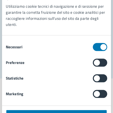
Contatta il comune
Utilizziamo cookie tecnici di navigazione e di sessione per
garantire la corretta fruizione del sito e cookie analitici per
Leggi le domande frequenti
raccogliere informazioni sull'uso del sito da parte degli
Richiedi assistenza
utenti.
Prenota appuntamento
Selezione
Problemi in città
Necessari
del
consenso
Segnala disservizio
Preferenze
Statistiche
Marketing
Comune di Napoli