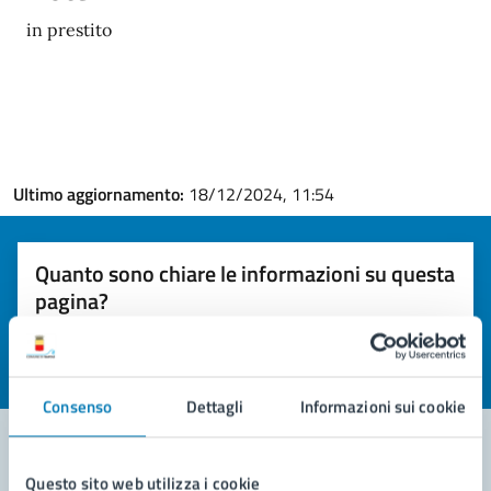
in prestito
Ultimo aggiornamento:
18/12/2024, 11:54
Quanto sono chiare le informazioni su questa
pagina?
Valuta la chiarezza delle informazioni (da 1 a 5 stelle)
Seleziona il numero di stelle per valutare la chiarezza delle i
Valuta 1 stelle su 5
Valuta 2 stelle su 5
Valuta 3 stelle su 5
Valuta 4 stelle su 5
Valuta 5 stelle su 5
Consenso
Dettagli
Informazioni sui cookie
Questo sito web utilizza i cookie