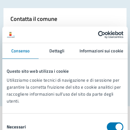
Contatta il comune
Leggi le domande frequenti
Richiedi assistenza
Consenso
Dettagli
Informazioni sui cookie
Prenota appuntamento
Problemi in città
Questo sito web utilizza i cookie
Utilizziamo cookie tecnici di navigazione e di sessione per
Segnala disservizio
garantire la corretta fruizione del sito e cookie analitici per
raccogliere informazioni sull'uso del sito da parte degli
utenti.
Selezione
Necessari
del